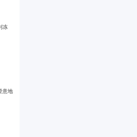
别冻
经意地