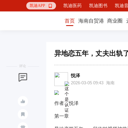
凯迪医药
凯迪图书
凯迪
凯迪APP

首页
海南自贸港
商业圈
异地恋五年，丈夫出轨
评论
悦泽

2026-03-05 09:43
海南

作者；
悦泽

第一章
