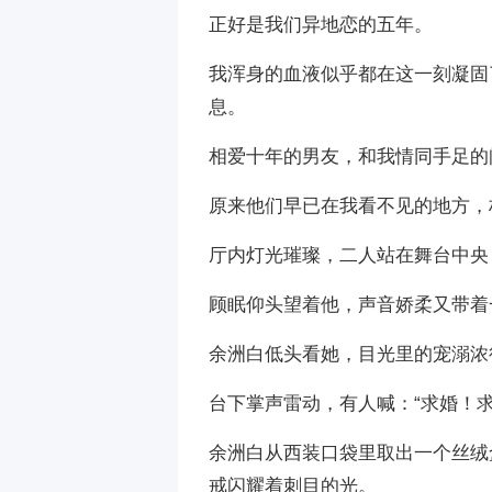
正好是我们异地恋的五年。
我浑身的血液似乎都在这一刻凝固
息。
相爱十年的男友，和我情同手足的
原来他们早已在我看不见的地方，
厅内灯光璀璨，二人站在舞台中央
顾眠仰头望着他，声音娇柔又带着
余洲白低头看她，目光里的宠溺浓
台下掌声雷动，有人喊：“求婚！求
余洲白从西装口袋里取出一个丝绒
戒闪耀着刺目的光。