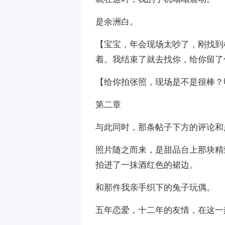
是余洲白。
【宝宝，年会现场太吵了，刚找到
着。我结束了就去找你，给你留了
【给你拍张照，现场是不是很棒？
第二章
与此同时，那条帖子下方的评论和
照片随之而来，是甜品台上那块精
拍进了一抹酒红色的裙边。
和那件我亲手织下的兔子玩偶。
五年恋爱，十二年的友情，在这一