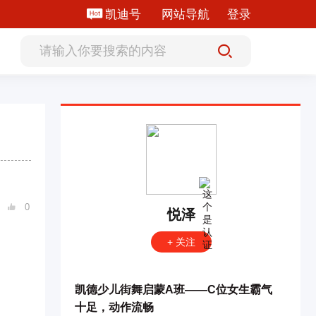
凯迪号
网站导航
登录
0

悦泽
+ 关注
凯德少儿街舞启蒙A班——C位女生霸气
十足，动作流畅