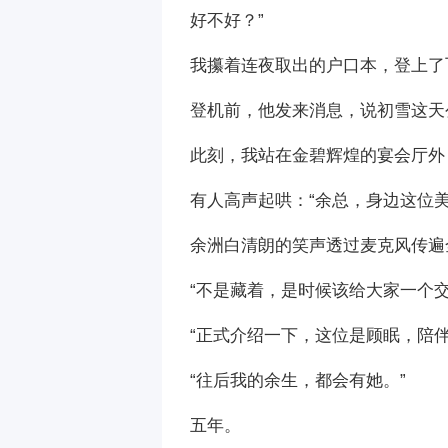
好不好？”
我攥着连夜取出的户口本，登上了
登机前，他发来消息，说初雪这天
此刻，我站在金碧辉煌的宴会厅外
有人高声起哄：“余总，身边这位
余洲白清朗的笑声透过麦克风传遍
“不是藏着，是时候该给大家一个交
“正式介绍一下，这位是顾眠，陪
“往后我的余生，都会有她。”
五年。