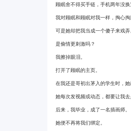
顾眠舍不得买手链，手机两年没换
我对顾眠和顾眠对我一样，掏心掏
可是她却把我当成一个傻子来戏弄
是偷情更刺激吗？
我擦掉眼泪。
打开了顾眠的主页。
在我还是哥初出茅入的学生时，她
她每次发视频或动态，都要让我去
后来，我毕业，成了一名插画师。
她便不再将我们绑定。