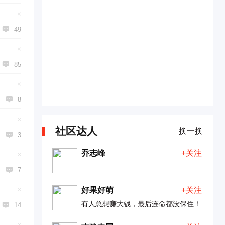
×

49
×

85
×

8
×
社区达人
换一换

3
乔志峰
+关注
×

7
×
好果好萌
+关注
有人总想赚大钱，最后连命都没保住！

14
×