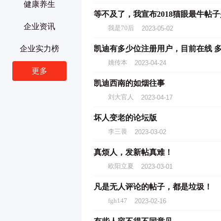
健康养生
等不及了，我宣布2018猫眼最牛帖子
企业资讯
我是70后
2023-05-02
企业实力榜
凯迪有多少位注册用户，目前在线 
姚传本
2023-04-24
更多
凯迪西南的如烟往事
刘大官人
2023-04-17
坏人变老的论坛版
李三畏
2023-03-02
真烦人，发新帖真难！
欧阳立夏
2023-03-01
凡是无人评论的帖子，都是垃圾！
fgh147
2023-02-16