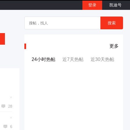
登录
凯迪号
搜索
更多
24小时热帖
近7天热帖
近30天热帖
×

28
×

6