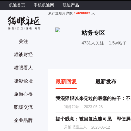
凯迪首页
手机凯迪网
凯迪产品
累计注册用户数
14698082
人

站务专区
关注
4731人关注
1.5w帖子
猫谈财经
猫眼看人
摄影论坛
最新回复
最新发布
旅游心得
我混猫眼以来见过的最蠢的帖子：不
我是70后
2023-05-28
职场交流
提个贱意：被回复应能可见－即便屏
企业品牌
肃慎书室主人
2023-05-12