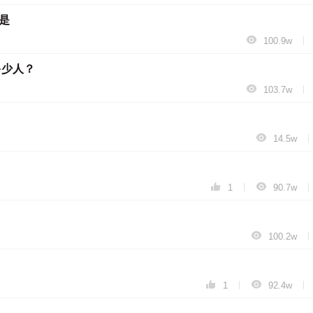
是

|
100.9w
多少人？

|
103.7w

|
14.5w


|
|
1
90.7w

|
100.2w


|
|
1
92.4w