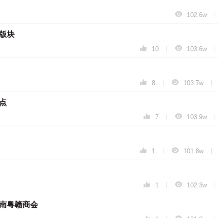

|
102.6w
版块


|
|
10
103.6w


|
|
8
103.7w
点


|
|
7
103.9w


|
|
1
101.8w


|
|
1
102.3w
南粤赣商会