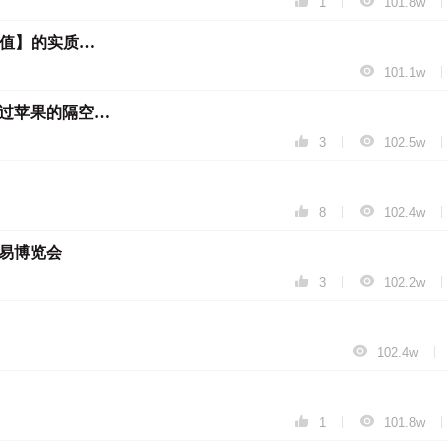


|
|
1
101.8w
★张扬（ZipTar）：贾冀豫【剩余价值】的实质分析

|
101.1w
苹果默认不再接受隔空投送，你们用过苹果的隔空投送吗？


|
|
3
102.5w


|
|
8
102.4w
易博览会


|
|
3
102.2w

|
102.4w


|
|
1
101.8w