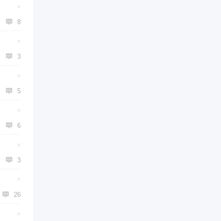
×

8
×

3
×

5
×

6
×

3
×

26
×