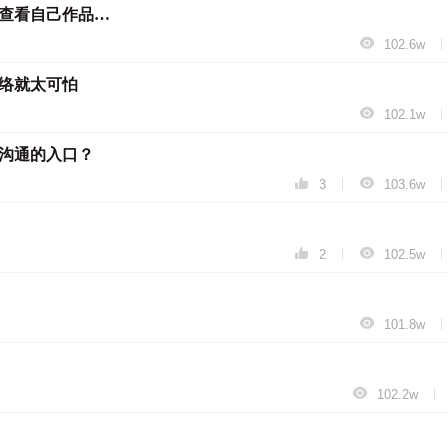
请哪位大神帮我“看”一下，在哪里可查看自己作品的浏览量？

|
102.6w
络就太可怕

|
102.1w
沟通的入口？


|
|
3
103.6w


|
|
2
102.5w

|
101.8w

|
102.2w