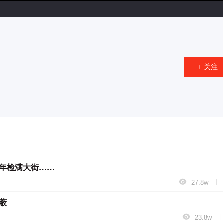
+ 关注
年检满大街……

|
27.8w
蔽

|
23.8w