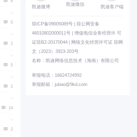

6
凯迪微信
凯迪微博
凯迪客户端
×

5
琼ICP备09005089号 | 琼公网安备
46010802000011号 | 增值电信业务经营许 可
×
证琼B2-20170044 | 网络文化经营许可证 琼网

2
文（2023）3923-203号
×
名称：凯迪网络信息技术（海南）有限公司

5
举报电话：16624724992
×
举报邮箱：jubao@9kd.com

2
×

14
×

2