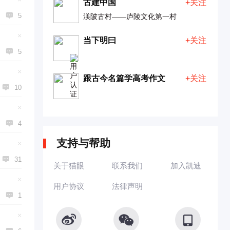
古建中国
+关注

5
渼陂古村——庐陵文化第一村
×
当下明曰
+关注

5
×
跟古今名篇学高考作文
+关注

10
×

4
支持与帮助
×

31
关于猫眼
联系我们
加入凯迪
×
用户协议
法律声明

1


×
