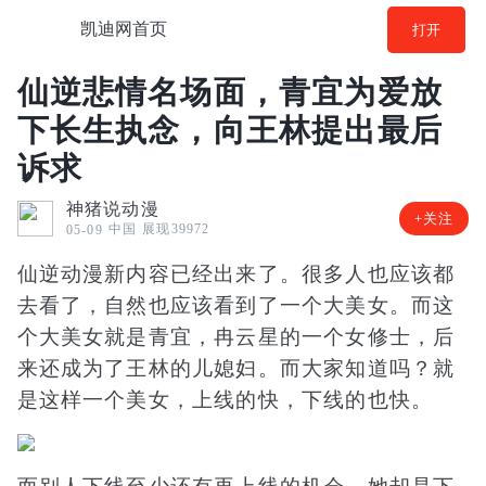
凯迪网首页
打开
仙逆悲情名场面，青宜为爱放
下长生执念，向王林提出最后
诉求
神猪说动漫
+关注
中国
展现39972
05-09
仙逆动漫新内容已经出来了。很多人也应该都
去看了，自然也应该看到了一个大美女。而这
个大美女就是青宜，冉云星的一个女修士，后
来还成为了王林的儿媳妇。而大家知道吗？就
是这样一个美女，上线的快，下线的也快。