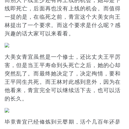
而别人下线至少还有再上线的机会，她却是下
线即死亡，后面再也没有上线的机会。而值得
一提的是，在临死之前，青宜这个大美女向王
林提出了一个要求。而这个要求是什么呢？感
兴趣的话大家可以来看看。
大美女青宜虽然是一个修士，还比丈夫王平厉
害，但是当王平寿命到头死亡之后，她的心却
突然乱了。而最终她决定了，决定殉情，要和
王平同生共死。而王林对此感到意外，因为在
他看来，青宜完全可以继续活下去，也可以活
的长久。
毕竟青宜已经修炼到元婴期，活个几百年还是