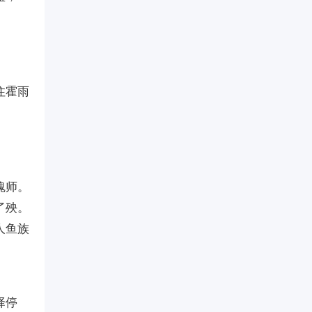
住霍雨
魂师。
了殃。
人鱼族
择停