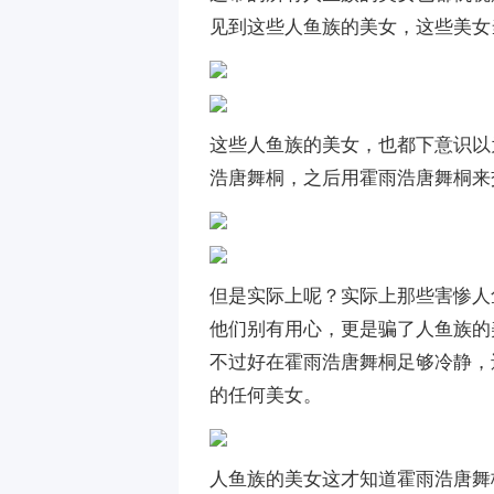
见到这些人鱼族的美女，这些美女
这些人鱼族的美女，也都下意识以
浩唐舞桐，之后用霍雨浩唐舞桐来
但是实际上呢？实际上那些害惨人
他们别有用心，更是骗了人鱼族的
不过好在霍雨浩唐舞桐足够冷静，
的任何美女。
人鱼族的美女这才知道霍雨浩唐舞