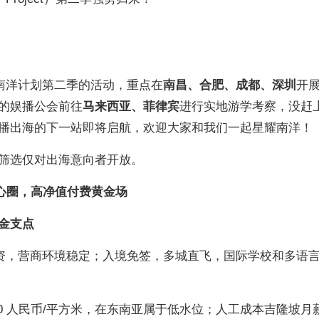
开启星耀南洋计划第二季的活动，重点在
南昌、合肥、成都、深圳
开
的娱播公会前往
马来西亚、菲律宾
进行实地游学考察，没赶
播出海的下一站即将启航，欢迎大家和我们一起星耀南洋！
筛选仅对出海意向者开放。
心圈，高净值付费黄金场
金支点
独资，营商环境稳定；入境免签，多城直飞，国际学校和多语
-80 人民币/平方米，在东南亚属于低水位；人工成本吉隆坡月