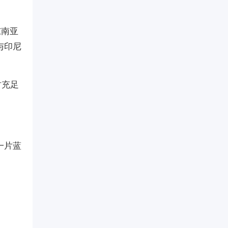
东南亚
与印尼
时充足
一片蓝