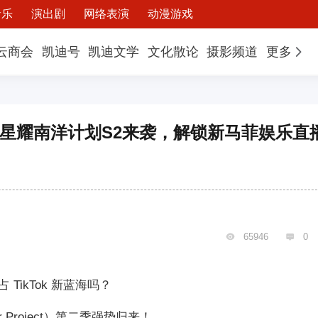
音乐
演出剧
网络表演
动漫游戏
云商会
凯迪号
凯迪文学
文化散论
摄影频道
更多
LIVE星耀南洋计划S2来袭，解锁新马菲娱乐直
65946
0


ikTok 新蓝海吗？
lar Project）第二季强势归来！