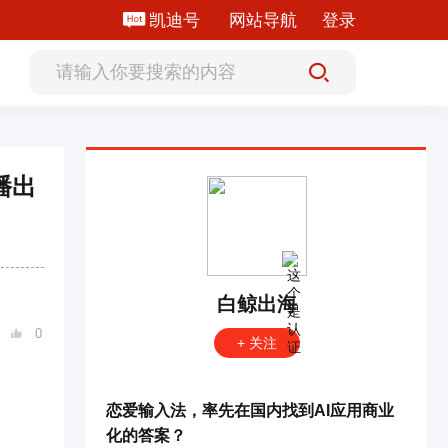
凯迪号
网站导航
登录
播出
白鲸出海
0

+ 关注
恋爱输入法，率先在国内找到AI应用商业
化的答案？