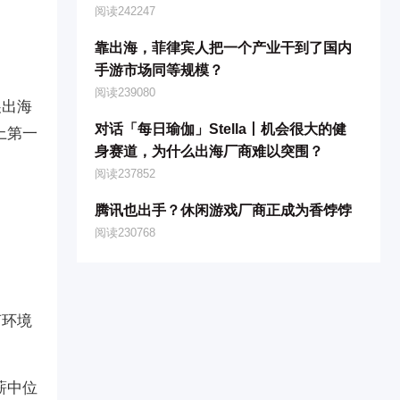
阅读242247
靠出海，菲律宾人把一个产业干到了国内
手游市场同等规模？
阅读239080
展出海
对话「每日瑜伽」Stella丨机会很大的健
上第一
身赛道，为什么出海厂商难以突围？
阅读237852
腾讯也出手？休闲游戏厂商正成为香饽饽
阅读230768
言环境
薪中位