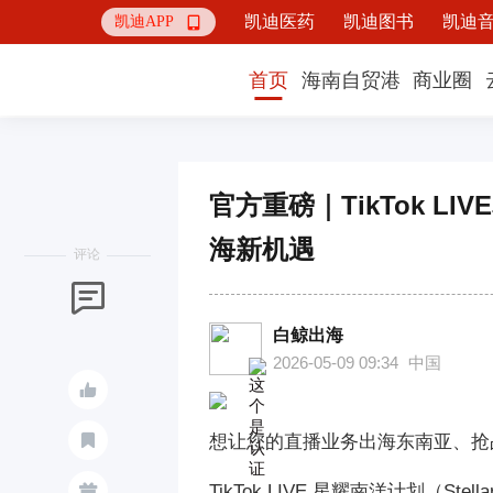
凯迪医药
凯迪图书
凯迪
凯迪APP

首页
海南自贸港
商业圈
官方重磅｜TikTok 
海新机遇
评论

白鲸出海
2026-05-09 09:34
中国


想让您的直播业务出海东南亚、抢占 T
TikTok LIVE 星耀南洋计划（Stel
