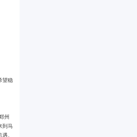
希望稳
、郑州
来到马
机遇。