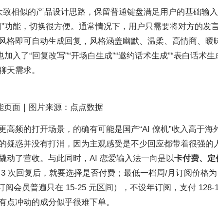
套大致相似的产品设计思路，保留普通键盘满足用户的基础输
回”功能，切换很方便。通常情况下，用户只需要将对方的发
风格即可自动生成回复，风格涵盖幽默、温柔、高情商、暧
加入了“回复改写”“开场白生成”“邀约话术生成”“表白话术生
聊天需求。
功能页面｜图片来源：点点数据
高频的打开场景，的确有可能是国产“AI 僚机”收入高于海
的疑惑并没有打消，因为主观感受是不少回应都带着很强的
撬动了营收。与此同时，AI 恋爱输入法一向是以
卡付费、定
 次回复后，就要选择是否付费；最低一档周/月订阅价格为 3
会员普遍只在 15-25 元区间），不设年订阅，支付 128-1
有点冲动的成分似乎很难下单。