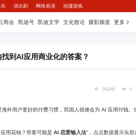
音乐
演出剧
网络表演
动漫游戏
云商会
凯迪号
凯迪文学
文化散论
摄影频道
更多
找到AI应用商业化的答案？
242248
0


就是海外用户更好的付费习惯，而国人很难会为 AI 应用付钱。
I 应用花钱？
答案可能是
AI 恋爱输入法
”，点点数据显示头部