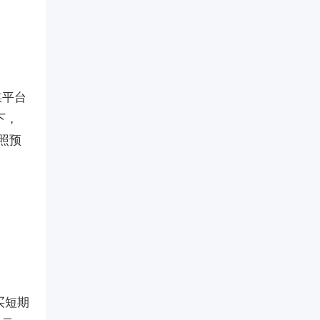
媒平台
下，
对照预
买短期