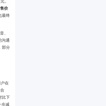
美元。
售价
也最终
抖音、
的沟通
，部分
用户在
不合
对比下
一步减