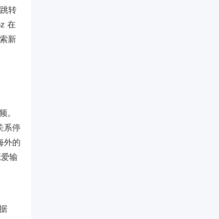
户跳转
 在
搜索新
频。
关系停
海外的
恋爱输
据