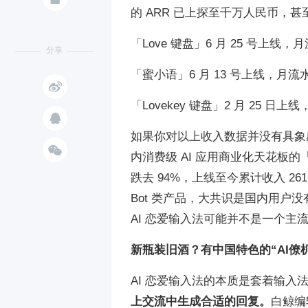
的 ARR 已上探至千万人民币，甚
「Love 键盘」6 月 25 号上线，
分享
「蜜小语」6 月 13 号上线，月流水

「Lovekey 键盘」2 月 25 日

如果你对以上收入数据并没有具象感

内消费级 AI 应用商业化天花板的
跌去 94%，上线至今累计收入 261
Bot 类产品，大共识是国内用
AI 恋爱输入法可能并不是一个
新瓶装旧酒？有中国特色的“AI僚机
AI 恋爱输入法的本质是套着输入法外
上交流中生成合适的回复。
白鲸编辑