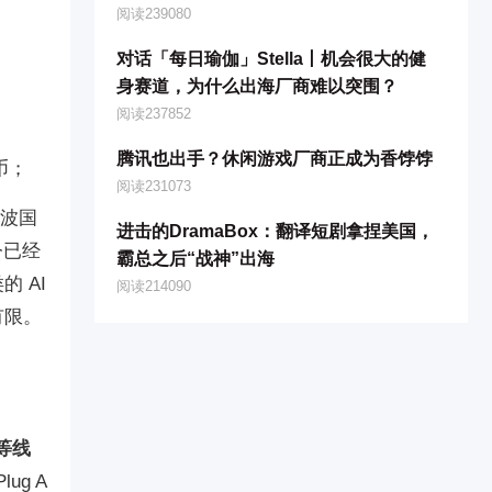
阅读239080
对话「每日瑜伽」Stella丨机会很大的健
身赛道，为什么出海厂商难以突围？
阅读237852
腾讯也出手？休闲游戏厂商正成为香饽饽
民币；
阅读231073
一波国
进击的DramaBox：翻译短剧拿捏美国，
今已经
霸总之后“战神”出海
的 AI
阅读214090
有限。
等线
ug A