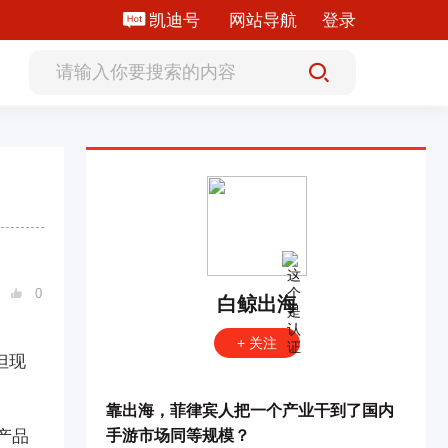
凯迪号
网站导航
登录
0

白鲸出海
+ 关注
但现
靠出海，菲律宾人把一个产业干到了国内
产品
手游市场同等规模？