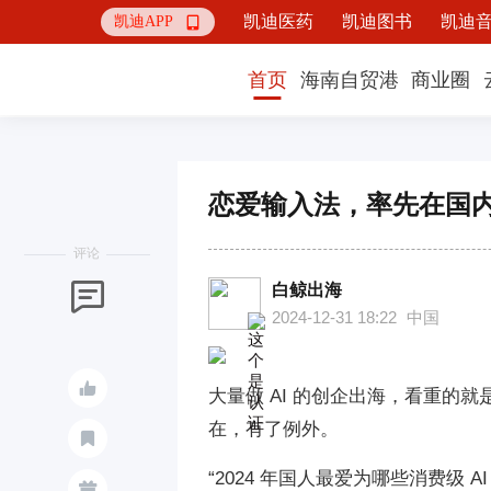
凯迪医药
凯迪图书
凯迪
凯迪APP

首页
海南自贸港
商业圈
恋爱输入法，率先在国内
评论
白鲸出海

2024-12-31 18:22
中国

大量做 AI 的创企出海，看重的
在，有了例外。

“2024 年国人最爱为哪些消费级 A
