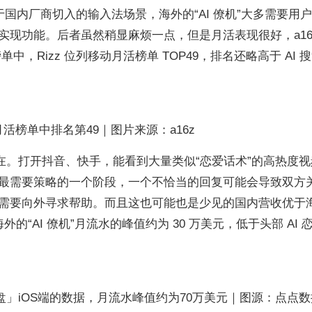
于国内厂商切入的输入法场景，海外的“AI 僚机”大多需要用
现功能。后者虽然稍显麻烦一点，但是月活表现很好，a16z
 应用榜单中，Rizz 位列移动月活榜单 TOP49，排名还略高于 AI 
月活榜单中排名第49｜图片来源：a16z
在。打开抖音、快手，能看到大量类似“恋爱话术”的高热度视
最需要策略的一个阶段，一个不恰当的回复可能会导致双方
需要向外寻求帮助。而且这也可能也是少见的国内营收优于
外的“AI 僚机”月流水的峰值约为 30 万美元，低于头部 AI 
键盘」iOS端的数据，月流水峰值约为70万美元｜图源：点点数