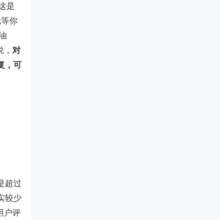
这是
我等你
油
说，
对
复，可
是超过
实较少
用户评