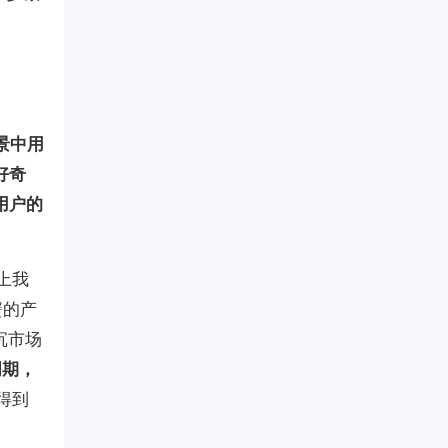
景中用
好奇
用户的
上我
蟹的产
沉市场
周期，
得到