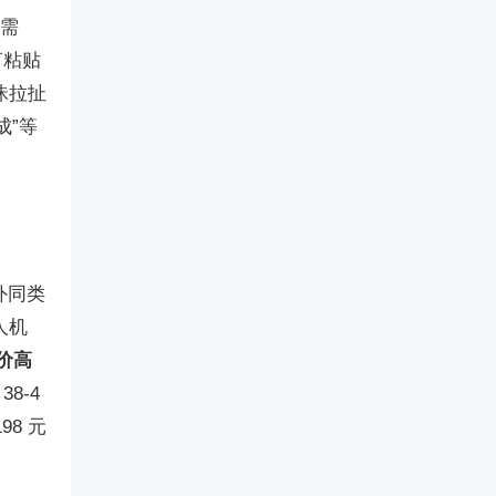
入需
言粘贴
昧拉扯
成”等
外同类
人机
价高
8-4
98 元