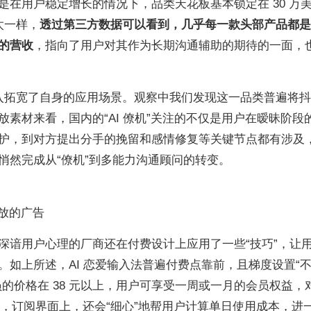
是在用户稳定增长的情况下，品类天花板基本锁定在 30 万
太一样，
透过第三方数据可以看到，几乎每一款头部产品都是
的营收
，指向了用户对其作为长期沟通辅助的期待的一面，
输入拓宽了自身的应用场景。观察中我们发现这一品类普遍将
素材来看，国内的“AI 僚机”关注的不仅是用户在暧昧阶段
护，到对方提出分手的挽留和感情修复等关键节点都有涉及
悄然完成从“僚机”到多能力沟通顾问的转变。
放的广告
深谙用户心理的厂商还在付费设计上应用了一些“技巧”，让
如上所述，AI 恋爱输入法普遍付费点靠前，且梯度设置“
的价格在 38 元以上，用户可享受一周或一月的会员权益，
划算”，订阅界面上，还会“细心”地帮用户计算单日使用成本，进