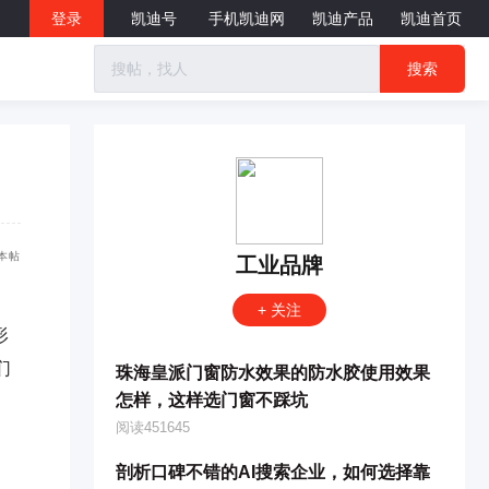
登录
凯迪号
手机凯迪网
凯迪产品
凯迪首页
搜索
本帖
工业品牌
+ 关注
形
们
珠海皇派门窗防水效果的防水胶使用效果
怎样，这样选门窗不踩坑
阅读451645
剖析口碑不错的AI搜索企业，如何选择靠