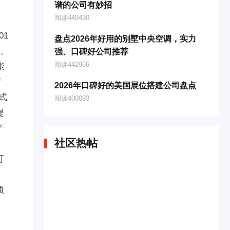
谱的公司有妙招
阅读449430
01
盘点2026年好用的别墅中央空调，实力
制、
强、口碑好公司推荐
阅读442966
能
弯
2026年口碑好的美国展位搭建公司盘点
式
阅读400093
提
产
社区热帖
可
项