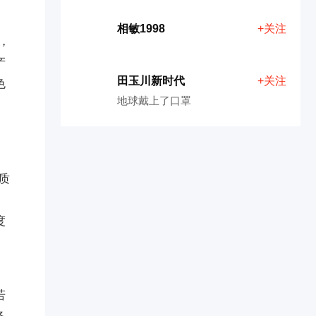
相敏1998
+关注
，
产
田玉川新时代
+关注
色
地球戴上了口罩
质
度
若