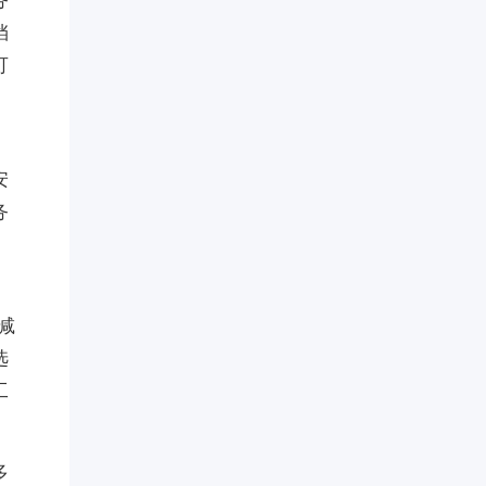
务
挡
可
安
务
减
选
工
多