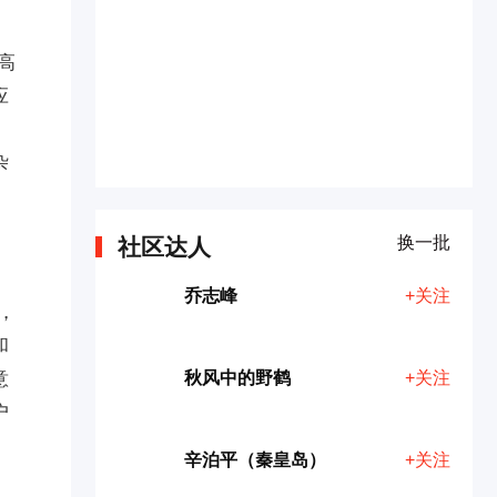
高
应
杂
换一批
社区达人
乔志峰
+关注
，
和
意
秋风中的野鹤
+关注
户
辛泊平（秦皇岛）
+关注