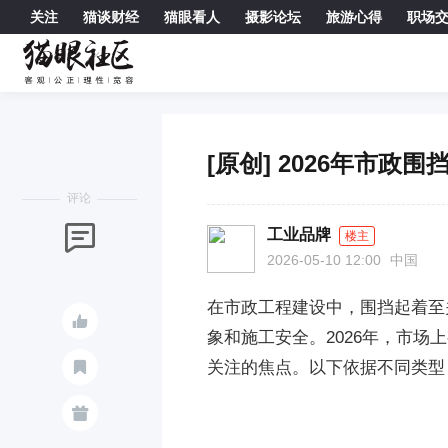
关注
猫谈财经
猫眼看人
摄影论坛
旅游心得
职场

[原创] 2026年市
评论

工业品牌
楼主
2026-05-10 12:00
中国
在市政工程建设中，围挡起着至

象和施工安全。2026年，市
关注的焦点。以下依据不同类型

