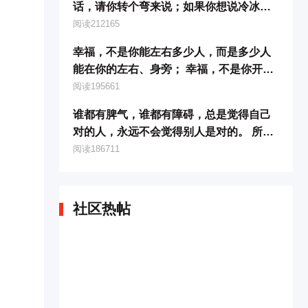
话，请你转个弯来说；如果你想说冷冰冰
的话，请你在心里加热了再说；批评人的
阅读212165
话，
幸福，不是你能左右多少人，而是多少人
能在你的左右、身旁； 幸福，不是你开豪
华的车，而是你开着车能够平安地到家；
阅读195661
幸福，
谁都有脾气，谁都有障碍，总是觉得自己
对的人，永远不会觉得别人是对的。 所以
放下自己，不管发生什么事情从自我开始
阅读186711
检查、检讨
社区热帖