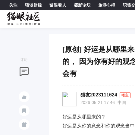
关注
猫谈财经
猫眼看人
摄影论坛
旅游心得
职场

[原创] 好运是从哪里
的， 因为你有好的观
评论

会有
猫友2023111624
楼主

2026-05-21 17:46
中国

好运是从哪里来的？

好运是从你的意念和你的观念当中