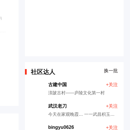
内
换一批
社区达人
古建中国
+关注
渼陂古村——庐陵文化第一村
武汉老刀
+关注
今天在家观晚霞… 一一武昌积玉桥202010211830
bingyu0626
+关注