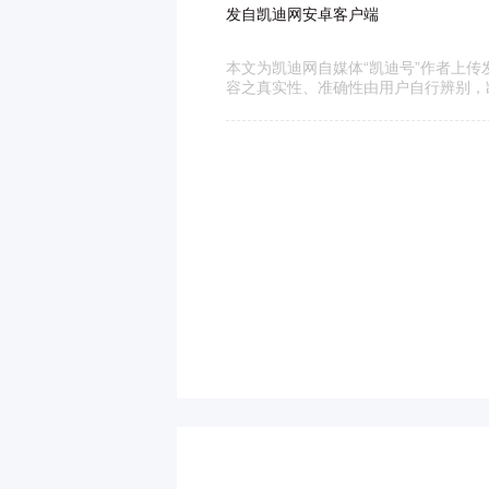
发自凯迪网安卓客户端
本文为凯迪网自媒体“凯迪号”作者上
容之真实性、准确性由用户自行辨别，