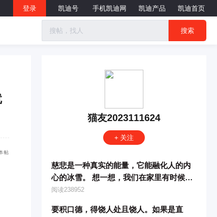
登录
凯迪号
手机凯迪网
凯迪产品
凯迪首页
搜索
就
猫友2023111624
+ 关注
本帖
慈悲是一种真实的能量，它能融化人的内
心的冰雪。 想一想，我们在家里有时候看
看老公很可怜， 看看太太嫁给我这么多年
阅读238952
了，
要积口德，得饶人处且饶人。如果是直