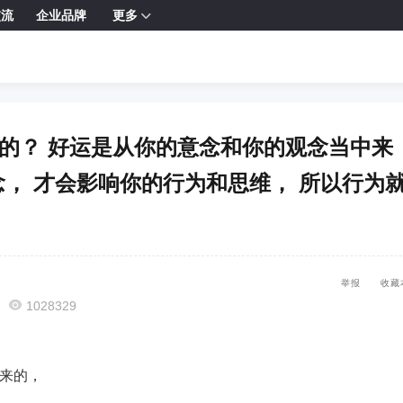
交流
企业品牌
更多

来的？ 好运是从你的意念和你的观念当中来
念， 才会影响你的行为和思维， 所以行为
举报
收藏

1028329
来的，