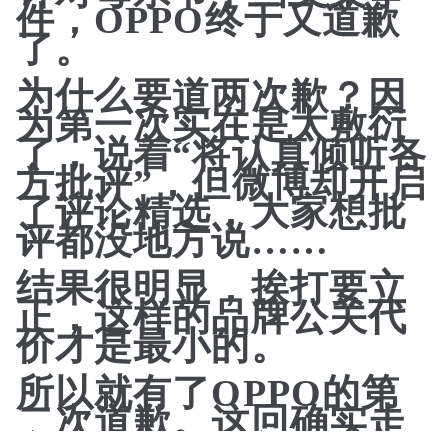
件，OPPO终于又道歉
了。
为什么要道两次歉？因
为第一次实在是太敷衍
了，说着“将‌认真倾听各
方批评”，但微博却开启
了评论精选，大家想批
评都没地方说……
结果很明显，
挨打要立
正，这样的品牌公关代
价才是最小的。
所以就有了OPPO的第
二次道歉。这回确实走