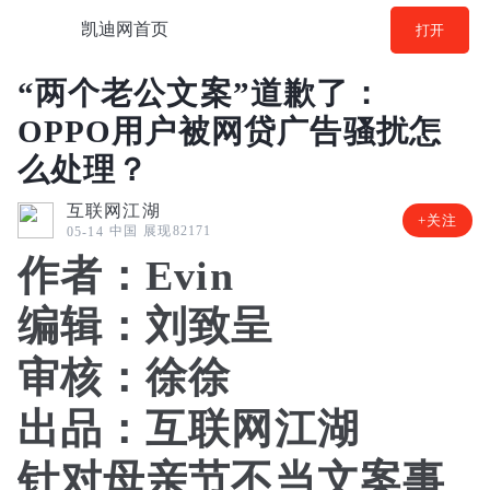
凯迪网首页
打开
“两个老公文案”道歉了：
OPPO用户被网贷广告骚扰怎
么处理？
互联网江湖
+关注
中国
展现82171
05-14
作者：Evin
编辑：刘致呈
审核：徐徐
出品：互联网江湖
针对母亲节不当文案事