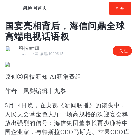
凯迪网首页
打开
国宴亮相背后，海信问鼎全球
高端电视话语权
科技新知
+关注
中国
展现1000645
05-21
原创ⓒ科技新知 AI新消费组
作者丨凤梨编辑丨九黎
5月14日晚，在央视《新闻联播》的镜头中，
人民大会堂金色大厅一场高规格的欢迎宴会释
放出强烈的信号：海信集团董事长贾少谦等中
国企业家，与特斯拉CEO马斯克、苹果CEO库