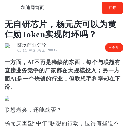
凯迪网首页
打开
无自研芯片，杨元庆可以为黄
仁勋Token实现闭环吗？
陆玖商业评论
+关注
中国
展现128837
05-11
一方面，AI不再是稀缺的东西，每个与联想有
直接业务竞争的厂家都在大规模投入；另一方
面AI是一个烧钱的行业，但联想毛利率却在下
滑。
联想老矣，还能战否？
杨元庆重塑“中年”联想的行动，显得有些迫不