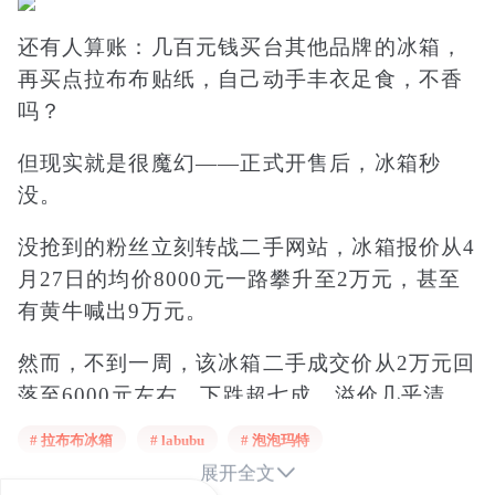
还有人算账：几百元钱买台其他品牌的冰箱，
再买点拉布布贴纸，自己动手丰衣足食，不香
吗？
但现实就是很魔幻——正式开售后，冰箱秒
没。
没抢到的粉丝立刻转战二手网站，冰箱报价从4
月27日的均价8000元一路攀升至2万元，甚至
有黄牛喊出9万元。
然而，不到一周，该冰箱二手成交价从2万元回
落至6000元左右，下跌超七成，溢价几乎清
零。
# 拉布布冰箱
# labubu
# 泡泡玛特

展开全文
有媒体指出，在京东商城上，普通的121升车