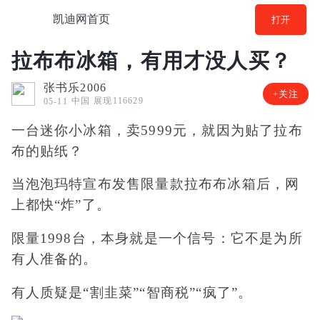
凯迪网首页
打开
拉布布冰箱，有用才没人买？
张书乐2006
+关注
中国
展现116629
05-11
一台迷你小冰箱，卖5999元，就因为贴了拉布
布的贴纸？
当泡泡玛特宣布发售限量款拉布布冰箱后，网
上都快“炸”了。
限量1998台，本身就是一个信号：它不是为所
有人准备的。
有人质疑是“割韭菜”“智商税”“疯了”。