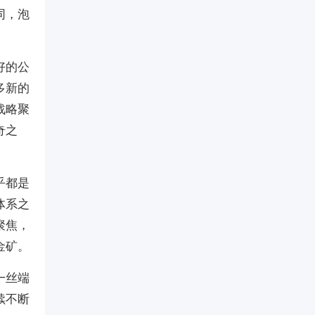
同，泡
好的公
多新的
战略聚
奇之
乎都是
体系之
聚焦，
金矿。
一丝端
续不断