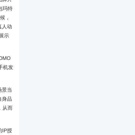
泡玛特
时候，
真人动
展示
OMO
手机发
场景当
自身品
，从而
IP授