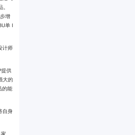
品。
一步增
U单 I
设计师
P提供
，强大的
品的能
将自身
多家，