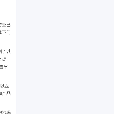
特业已
线下门
到了以
交货
雪冰
难以匹
和产品
泡泡玛