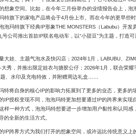
的想象空间。比如，在今年三月份举办的业绩报告会上，泡
玛特旗下的家电产品将会于4月份上市。而在今年的更早些
玛特旗下经典IP形象THE MONSTERS（Labubu）开发
合九号公司推出首款IP联名电动车，以“小甜豆”为主题，打造可
限量大娃、主题气泡水及快闪店；2024年1月，LABUBU、ZIM
4秋冬大秀，并推出限定娃衣与搪胶公仔；2026年1月，联合荣耀
制主题、水印及充电特效，并附赠周边礼盒……
泡玛特将自身的核心IP的影响力拓展到了更多的业态，更多的
的IP授权变现不同，泡泡玛特更加想要通过IP的跨界来实现
这样一种方式，泡泡玛特想要进一步增加用户黏性和认同感
主导的全新的生活方式。
的IP跨界方式为我们打开的想象空间，或许远比传统意义上的