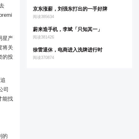
去
京东涨薪，刘强东打出的一手好牌
emi
阅读385634
蔚来造手机，李斌「只知其一」
阅读381426
明星产
度将关
徐雷退休，电商进入洗牌进行时
资的投
阅读370874
的追
公司
才能找
到的