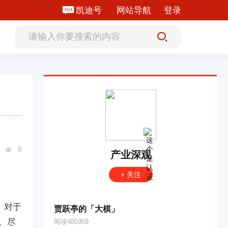
凯迪号
网站导航
登录
0

产业深观
+ 关注
。对于
贾跃亭的「大棋」
。尽
阅读485959