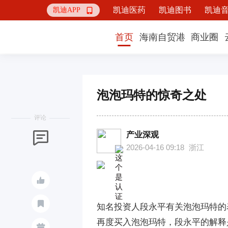
凯迪医药
凯迪图书
凯迪
凯迪APP

首页
海南自贸港
商业圈
泡泡玛特的惊奇之处
评论
产业深观

2026-04-16 09:18
浙江


知名投资人段永平有关泡泡玛特的
再度买入泡泡玛特，段永平的解释
