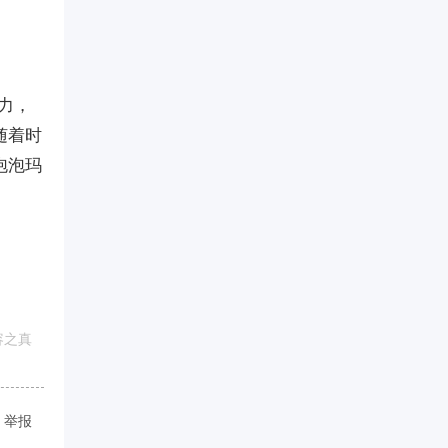
定力，
随着时
泡泡玛
容之真
举报