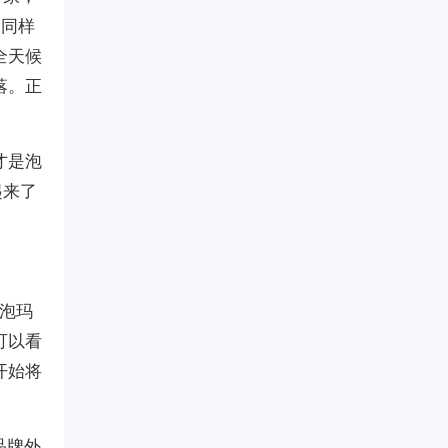
道同样
全天候
落。正
才是泡
起来了
泡泡玛
可以看
开始将
品牌外