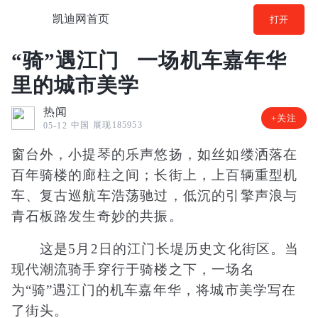
凯迪网首页
打开
“骑”遇江门 一场机车嘉年华
里的城市美学
热闻
+关注
中国
展现185953
05-12
窗台外，小提琴的乐声悠扬，如丝如缕洒落在
百年骑楼的廊柱之间；长街上，上百辆重型机
车、复古巡航车浩荡驰过，低沉的引擎声浪与
青石板路发生奇妙的共振。
这是5月2日的江门长堤历史文化街区。当
现代潮流骑手穿行于骑楼之下，一场名
为“骑”遇江门的机车嘉年华，将城市美学写在
了街头。