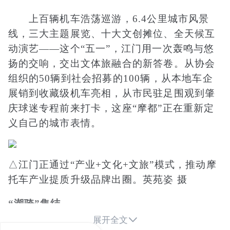
上百辆机车浩荡巡游，6.4公里城市风景
线，三大主题展览、十大文创摊位、全天候互
动演艺——这个“五一”，江门用一次轰鸣与悠
扬的交响，交出文体旅融合的新答卷。从协会
组织的50辆到社会招募的100辆，从本地车企
展销到收藏级机车亮相，从市民驻足围观到肇
庆球迷专程前来打卡，这座“摩都”正在重新定
义自己的城市表情。
△江门正通过“产业+文化+文旅”模式，推动摩
托车产业提质升级品牌出圈。英苑姿 摄
“潮骑”集结

展开全文
工业美学与历史街区的对话