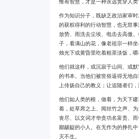
惟有智慧，才是一种永远贯穿人类
作为知识分子，既缺乏政治家审时
的获权得利的行动智慧，也无世事
放势、雨洗去尘埃、电击去高傲。
子，看满山的花，像老祖宗一样坐
烛光下或黄昏里吃着粗茶淡饭，嚼
他们就这样，或沉寂于山间、或默
的书本。当他们被世俗逼得无地自
上传扬自己的教义；让追随者们，
他们如人类的根，做着，为天下建
着，处草席之上、闻丝竹之声、为
丧尽、以文词才华贪功名富贵、而
鄙龌龊的小人。在无作为的挣扎中
灭不生。