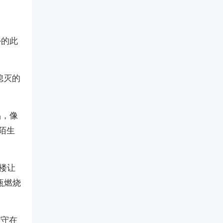
乡的此
熄灭的
品，像
陌生
楼让
瓶燃烧
坚守在