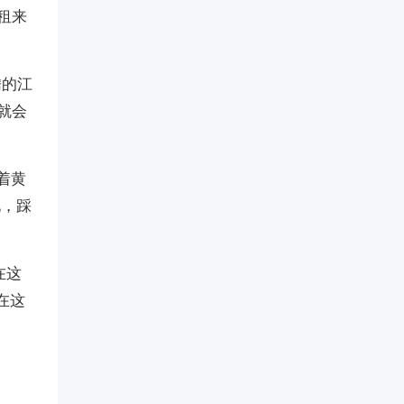
租来
腾的江
就会
着黄
地，踩
在这
在这