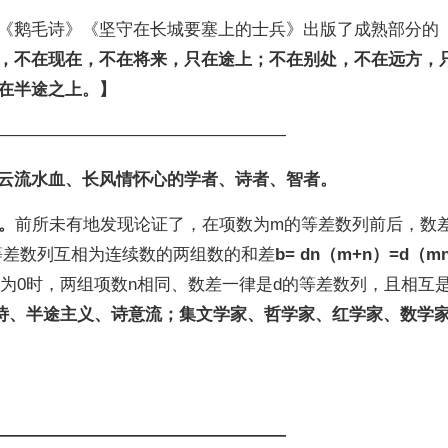
《鹅毛诗》《坚守在长城要塞上的士兵》出版了成熟部分的
，不在现在，不在将来，只在途上；不在别处，不在远方，
在半途之上。】
—————————————————
云流水血、长风情怀心的学者、诗者、智者。
。
前所未有地发现论证了，在项数为m的等差数列前后，数差
等差数列互相为连续数的两组数的和差
b= dn（m+n）=d（mn
为0时，两组项数n相同、数差一律是d的等差数列，且相互
诗、半途主义、诗意流；集文学家、哲学家、红学家、数学
—————————————————