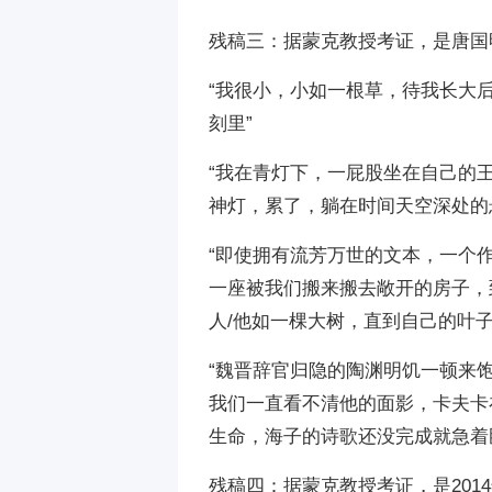
残稿三：据蒙克教授考证，是唐国明
“我很小，小如一根草，待我长大
刻里”
“我在青灯下，一屁股坐在自己的
神灯，累了，躺在时间天空深处的
“即使拥有流芳万世的文本，一个
一座被我们搬来搬去敞开的房子，
人/他如一棵大树，直到自己的叶
“魏晋辞官归隐的陶渊明饥一顿来
我们一直看不清他的面影，卡夫卡
生命，海子的诗歌还没完成就急着
残稿四：据蒙克教授考证，是201