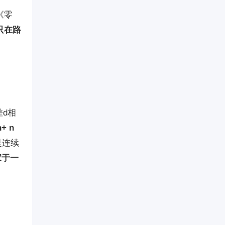
《零
只在路
d相
+ n
是连续
家于一