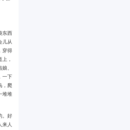
袋东西
会儿从
，穿得
道上，
姑娘、
，一下
鸟，爬
一堆堆
的。好
人来人