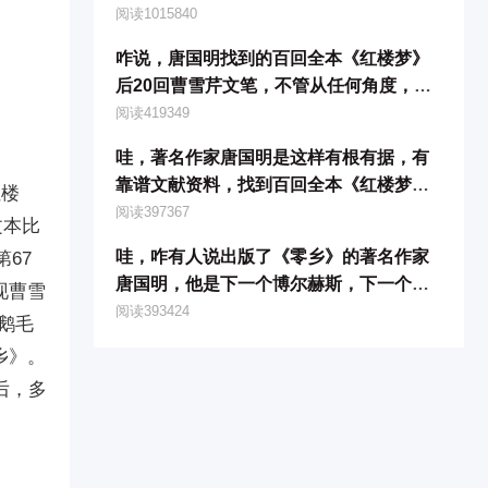
《零乡》里说：一个本应该住在村里的乡
阅读1015840
下人
咋说，唐国明找到的百回全本《红楼梦》
后20回曹雪芹文笔，不管从任何角度，超
越了包括程本后40回在内所有的本本
阅读419349
哇，著名作家唐国明是这样有根有据，有
靠谱文献资料，找到百回全本《红楼梦》
红楼
后20回曹雪芹文笔的
阅读397367
文本比
哇，咋有人说出版了《零乡》的著名作家
67
唐国明，他是下一个博尔赫斯，下一个马
现曹雪
尔克斯，下一个福克纳
阅读393424
《鹅毛
乡》。
后，多