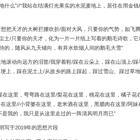
什么”//“我站在结满灯光果实的水泥麦地上，居住在用金钱
断想把天才的大树拦腰吹折/面对大风，只要你的气势，如飞
尘土/只要你的天才，化为一片一片纸上写着的鹅毛诗歌，它
待的，随风从九天铺向，有井水炊烟人间的鹅毛大雪”
地滚动向远方的泪筐/我穿着鞋/踩在云朵上，踩在山顶上/踩
田埂上，踩在泥土上/从故乡的路上踩起，踩过雪山、踩过草
泥屋在这里，弯弯路在这里/梨花在这里，桃花在这里，橘子花
在这里//小背篓在这里，老米酒在这里，黑腊肉在这里/阿妹
不是我的，我只是从这里走过的一阵清风明月而已”
写于2019年的思想片段