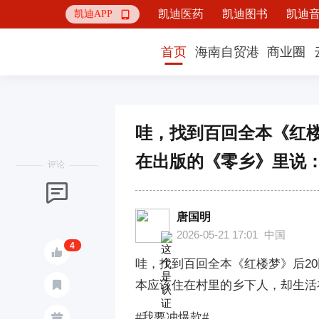
凯迪医药
凯迪图书
凯迪
凯迪APP

首页
海南自贸港
商业圈
哇，找到百回全本《红楼
在出版的《零乡》里说
评论

唐国明
2026-05-21 17:01
中国
4

哇，找到百回全本《红楼梦》后2
本应该住在村里的乡下人，却生活

#我要冲爆款#
