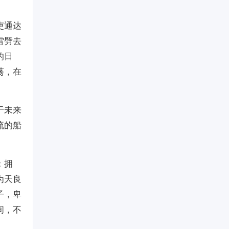
吏通达
雷劈去
的日
荡，在
于未来
流的船
；拥
为天良
子，卑
间，不