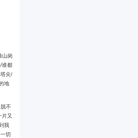
雅山岗
/谁都
塔尖/
的地
上脱不
一片又
到我
的一切