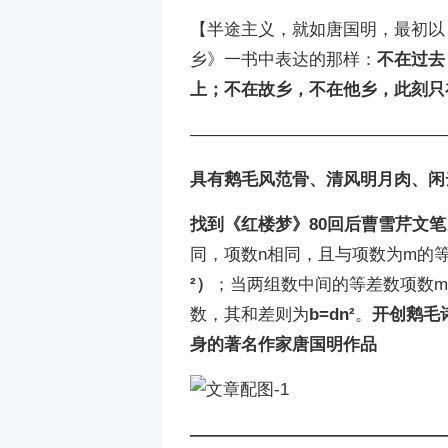
【半途主义，就如唐国明，最初以
乡》一书中表达的那样：
不在过去
上；不在故乡，不在他乡，此刻只
———————————————
具有鹅毛风范骨、清风明月肉、闲
找到《红楼梦》80回后曹雪芹文笔
同，项数n相同，且与项数为m的
²）
；当两组数中间的等差数项数m
数，其和差则为
b=dn²
。
开创鹅毛
身的著名作家唐国明作品
———————————————