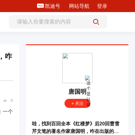
凯迪号
网站导航
登录
，咋
唐国明
4

+ 关注
：
一个
哇，找到百回全本《红楼梦》后20回曹雪
芹文笔的著名作家唐国明，咋在出版的