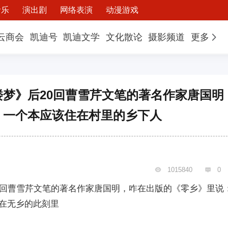
音乐
演出剧
网络表演
动漫游戏
云商会
凯迪号
凯迪文学
文化散论
摄影频道
更多
梦》后20回曹雪芹文笔的著名作家唐国明
：一个本应该住在村里的乡下人
1015840
0


0回曹雪芹文笔的著名作家唐国明，咋在出版的《零乡》里说
在无乡的此刻里