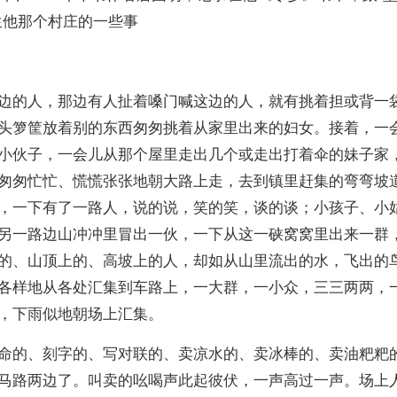
生他那个村庄的一些事
边的人，那边有人扯着嗓门喊这边的人，就有挑着担或背一
头箩筐放着别的东西匆匆挑着从家里出来的妇女。接着，一
小伙子，一会儿从那个屋里走出几个或走出打着伞的妹子家
匆匆忙忙、慌慌张张地朝大路上走，去到镇里赶集的弯弯坡
，一下有了一路人，说的说，笑的笑，谈的谈；小孩子、小
另一路边山冲冲里冒出一伙，一下从这一硖窝窝里出来一群
的、山顶上的、高坡上的人，却如从山里流出的水，飞出的
各样地从各处汇集到车路上，一大群，一小众，三三两两，
，下雨似地朝场上汇集。
命的、刻字的、写对联的、卖凉水的、卖冰棒的、卖油粑粑
马路两边了。叫卖的吆喝声此起彼伏，一声高过一声。场上