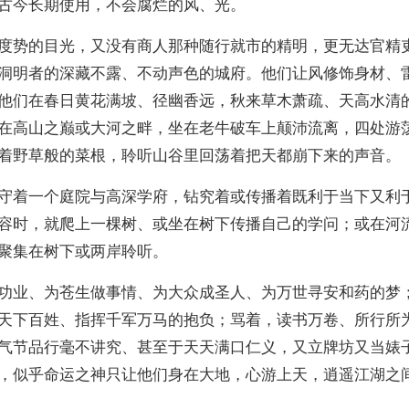
古今长期使用，不会腐烂的风、光。
度势的目光，又没有商人那种随行就市的精明，更无达官精
洞明者的深藏不露、不动声色的城府。他们让风修饰身材、
他们在春日黄花满坡、径幽香远，秋来草木萧疏、天高水清
在高山之巅或大河之畔，坐在老牛破车上颠沛流离，四处游
着野草般的菜根，聆听山谷里回荡着把天都崩下来的声音。
守着一个庭院与高深学府，钻究着或传播着既利于当下又利
容时，就爬上一棵树、或坐在树下传播自己的学问；或在河
聚集在树下或两岸聆听。
功业、为苍生做事情、为大众成圣人、为万世寻安和药的梦
天下百姓、指挥千军万马的抱负；骂着，读书万卷、所行所
气节品行毫不讲究、甚至于天天满口仁义，又立牌坊又当婊
，似乎命运之神只让他们身在大地，心游上天，逍遥江湖之