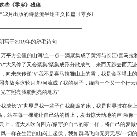
这些《零乡》残稿
5年12月出版的诗意流半途主义长篇《零乡》
————————————————
写于2019年的鹅毛诗句
十万平方公里的山河/血一点一滴聚集成了黄河与长江/喜马拉
//“大风停了又会聚集/聚集成形分散成气，来而无踪去而无迹
，向未来传递”//“我不是喜马拉雅山上的雪，我是金字塔上的
照亮故乡这轮月亮/河流成了我的身子，绕向一个又一个行云
让光芒照亮我能照亮的地方”
我成长”//“世界是我一辈子任我翻滚的床，我是世界披在身
一只鸟，站在每一棵能让自己站的树上，发出惊天动地的声响/像
云上，随大风吹向四方/像守护自己的家一样，将自己的梦做
我如风一样在生活的山岗上起伏，我如群鸟飞向无穷无尽/一切