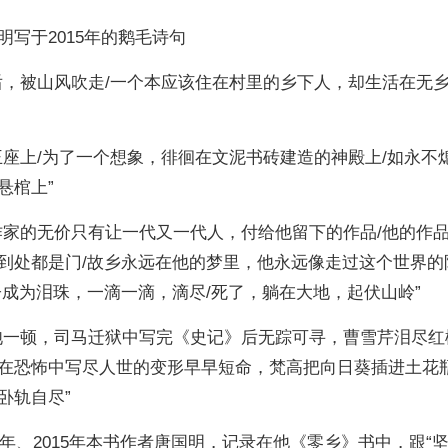
写于2015年的鹅毛诗句
后，被山风吹走/一个本应该住在村里的乡下人，却生活在无
王座上/为了一个想象，徘徊在文泥书砖建造的神殿上/如永不
悬棺上”
作家的无价只有让一代又一代人，付给他留下的作品/他的作
到处都是门/故乡永远在他的梦里，他永远像走过这个世界的
子成为泪珠，一滴一滴，滴尽/死了，躺在大地，起伏山岭”
饱一顿，司马迁狱中写完《史记》后无踪可寻，曹雪芹泪尽红
在恐怖中写尽人世的变形早早短命，梵高把向日葵插进土花
卧轨自尽”
4年、2015年本书作者唐国明，记录在他《零乡》书中，跟“