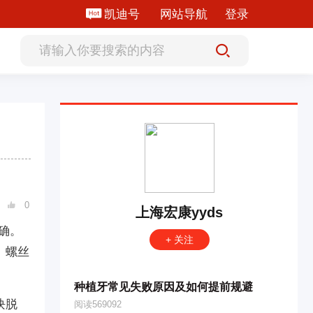
凯迪号
网站导航
登录
0

上海宏康yyds
确。
+ 关注
、螺丝
种植牙常见失败原因及如何提前规避
块脱
阅读569092