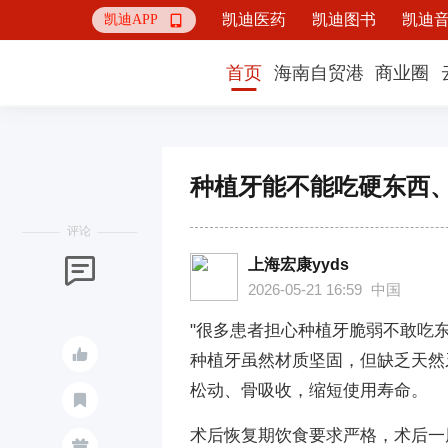
凯迪医药
凯迪图书
凯迪
凯迪APP

首页
海南自贸港
商业圈
种植牙能不能吃硬东西
评论
上海宏康yyds

2026-05-21 16:59
中国
"很多患者担心种植牙脆弱不敢吃

种植牙虽然材质坚固，但缺乏天然
松动、骨吸收，缩短使用寿命。

术后恢复期饮食要求严格，术后一
