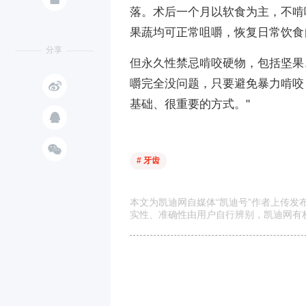
落。术后一个月以软食为主，不啃
果蔬均可正常咀嚼，恢复日常饮食
分享
但永久性禁忌啃咬硬物，包括坚果

嚼完全没问题，只要避免暴力啃咬
基础、很重要的方式。"


# 牙齿
本文为凯迪网自媒体“凯迪号”作者上传
实性、准确性由用户自行辨别，凯迪网有