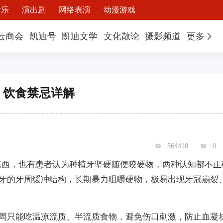
音乐
演出剧
网络表演
动漫游戏
云商会
凯迪号
凯迪文学
文化散论
摄影频道
更多
、饮食禁忌详解
564418
0


东西，也有患者认为种植牙坚硬随便咬硬物，两种认知都不正
牙的牙周缓冲结构，长期暴力咀嚼硬物，极易出现牙冠崩裂
周只能吃温凉流质、半流质食物，避免伤口刺激，防止血凝