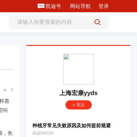
凯迪号
网站导航
登录
0

上海宏康yyds
科首
+ 关注
腔问
种植牙常见失败原因及如何提前规避
粮，长
阅读569193