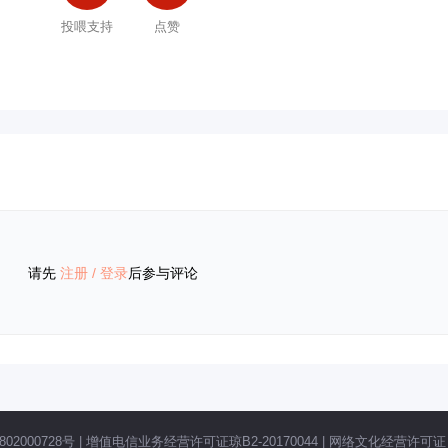
投喂支持
点赞
请先
注册
/
登录
后参与评论
02000728号
|
增值电信业务经营许可证琼B2-20170044
|
网络文化经营许可证 琼