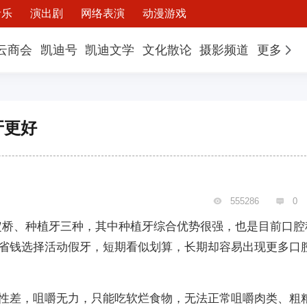
音乐
演出剧
网络表演
动漫游戏
云商会
凯迪号
凯迪文学
文化散论
摄影频道
更多
牙更好
555286
0


定桥、种植牙三种，其中种植牙综合优势很强，也是目前口腔
省钱选择活动假牙，短期看似划算，长期却容易出现更多口
性差，咀嚼无力，只能吃软烂食物，无法正常咀嚼肉类、粗