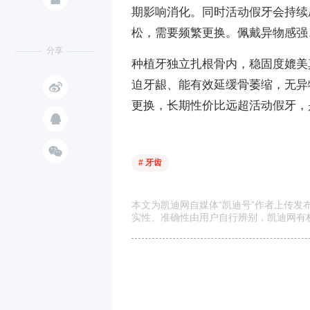
期影响消化。同时活动假牙会持续
松，需要频繁更换。佩戴异物感强
分享
种植牙独立扎根骨内，稳固度媲美

迫牙龈、能有效延缓骨萎缩，无异
更换，长期性价比远超活动假牙，


# 牙齿
本文为凯迪网自媒体“凯迪号”作者上传
实性、准确性由用户自行辨别，凯迪网有