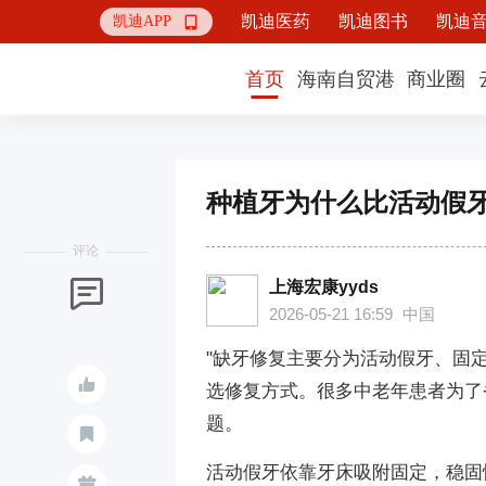
凯迪医药
凯迪图书
凯迪
凯迪APP

首页
海南自贸港
商业圈
种植牙为什么比活动假
评论
上海宏康yyds

2026-05-21 16:59
中国
"缺牙修复主要分为活动假牙、固

选修复方式。很多中老年患者为了
题。

活动假牙依靠牙床吸附固定，稳固
