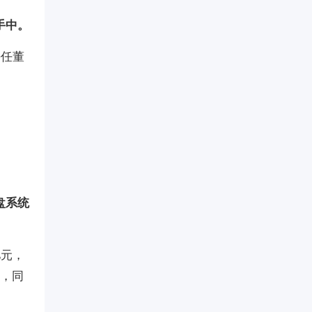
手中。
海任董
盘系统
亿元，
元，同