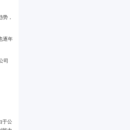
趋势，
也逐年
，公司
由于公