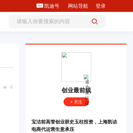
凯迪号
网站导航
登录
0

创业最前线
+ 关注
宝洁前高管创业获史玉柱投资，上海凯诘
电商代运营生意承压