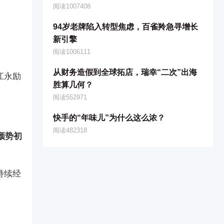
阅读1007408
94岁老牌陷入转型焦虑，百雀羚急寻增长
新引擎
阅读1006111
从财务造假到全球拓店，瑞幸“二次”出海
江永励
胜算几何？
阅读552971
快手的“年味儿”为什么这么浓？
阅读482318
颓势初
持续经