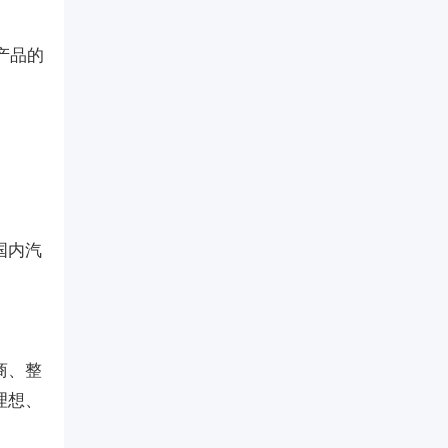
产品的
国内汽
商、整
理想、