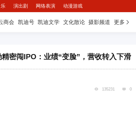
音乐
演出剧
网络表演
动漫游戏
云商会
凯迪号
凯迪文学
文化散论
摄影频道
更多
精密闯IPO：业绩“变脸”，营收转入下滑
135231
0

