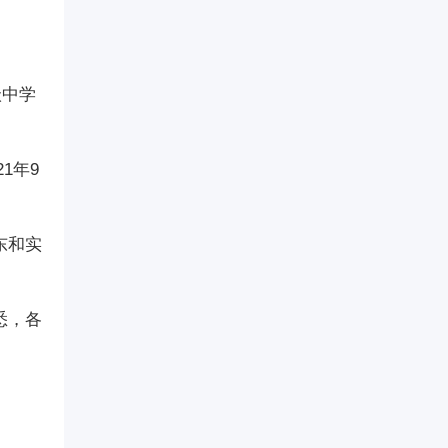
级中学
1年9
东和实
悉，各