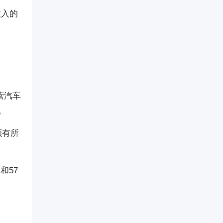
收入的
营汽车
。
额有所
和57