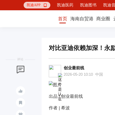
凯迪医药
凯迪图书
凯迪
凯迪APP

首页
海南自贸港
商业圈
对比亚迪依赖加深！永励
评论
创业最前线

2026-05-20 10:10
中国

出品 | 创业最前线

作者 | 希波
