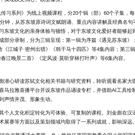
传习系列》为线上视频课程，分20个辑（部）60个子集，
18分钟，从苏东坡原诗词文赋朗诵、重点内容讲解及经典名句
习东坡文化的亲身体验与顿悟，对于东坡文化爱好者能够起
成部分录制，分为三辑呈现：第一辑为序篇《遇见苏东坡》
含《江城子·密州出猎》《韩干马十四匹》等4集内容；第三辑
崇春江晚景二首》《定风波·莫听穿林打叶声》等6集内容。
彪潜心研读苏轼文化相关书籍与研究资料，聆听观看名家大
喜马拉雅喜播平台开设东坡作品诵读专栏，并借助AI工具绘
到声情并茂、形象生动。
其个人文化积淀转化为可体验、可复制的课程。刘金彪在汉
术展赛等方面以及策划领域均取得了一系列成就，影响深远