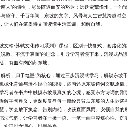
岭南人”的诗句，尽显随遇而安的豁达；远贬蛮荒儋州，一句“
容与坚守。千百年间，东坡的文字、风骨与人生智慧跨越时空
，让人们在笔墨诗文间读懂生活真谛、和解自我。
坡文翰·苏轼文化传习系列》课程，区别于快餐式、套路化的
硬说教、不流于表面”的理念，引导学习者慢下来，沉浸式品
活、有血有肉的苏东坡。
于解析，归于笔墨”为核心，通过三步沉浸式学习，解锁东坡
机械化背诵与漫不经心的朗读，逐句还原东坡诗词文赋原貌
学习者在书声中触摸东坡最真实的心境，感受东方诗词的雅
拆解字句释义，更深度复盘每一篇经典背后东坡的人生际遇
慧，学会放下执念、告别内耗，收获直面风雨、安顿自我的
书法气韵，让学习者在一撇一捺、一笔一画中淬炼心性、沉
，实现以文润心、以墨修身。