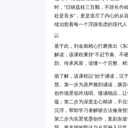
时，“日啖荔枝三百颗，不辞长作
处是吾乡”，更是道尽了内心的从
续治愈着每一个浮躁焦虑的现代人
基于此，刘金彪精心打磨推出《东
解读，该课程秉持“不赶节奏、不
韵、传承风骨，读懂一个完整、鲜
据了解，该课程以“始于诵读，沉
慧。第一步为原声雅韵诵读，摒弃
创作场景低吟浅唱、慢诵细品，让
蕴；第二步为深度走心精讲，不仅
沉浮，帮助学习者解锁古法修身智
第三步为实景笔墨创作，复刻东坡
我，将东坡的豁达与从容融入日常