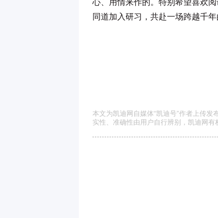
心、用情来作的。特别希望喜欢阅
同道加入研习，共赴一场跨越千年
本文为凯迪网自媒体“凯迪号”作者上传
实性、准确性由用户自行辨别，凯迪网有