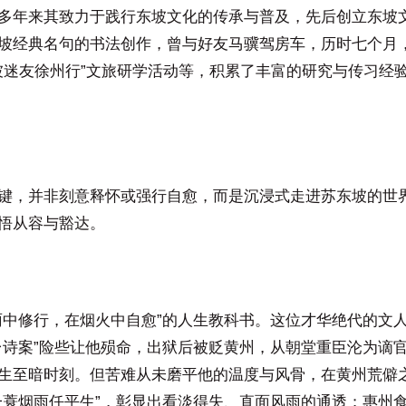
多年来其致力于践行东坡文化的传承与普及，先后创立东坡
坡经典名句的书法创作，曾与好友马骥驾房车，历时七个月
东坡迷友徐州行”文旅研学活动等，积累了丰富的研究与传习经
键，并非刻意释怀或强行自愈，而是沉浸式走进苏东坡的世
悟从容与豁达。
雨中修行，在烟火中自愈”的人生教科书。这位才华绝代的文
台诗案”险些让他殒命，出狱后被贬黄州，从朝堂重臣沦为谪
生至暗时刻。但苦难从未磨平他的温度与风骨，在黄州荒僻
一蓑烟雨任平生”，彰显出看淡得失、直面风雨的通透；惠州