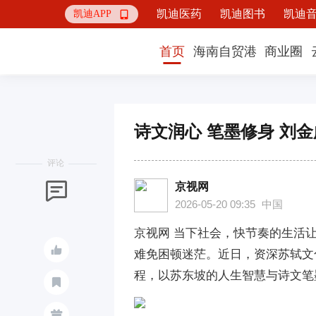
凯迪医药
凯迪图书
凯迪
凯迪APP

首页
海南自贸港
商业圈
诗文润心 笔墨修身 刘
评论
京视网

2026-05-20 09:35
中国
京视网 当下社会，快节奏的生活

难免困顿迷茫。近日，资深苏轼文
程，以苏东坡的人生智慧与诗文笔

