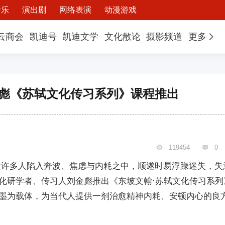
音乐
演出剧
网络表演
动漫游戏
云商会
凯迪号
凯迪文学
文化散论
摄影频道
更多
金彪《苏轼文化传习系列》课程推出
119454
0


让许多人陷入奔波、焦虑与内耗之中，顺遂时易浮躁迷失，失
化研学者、传习人刘金彪推出《东坡文翰·苏轼文化传习系列
墨为载体，为当代人提供一剂治愈精神内耗、安顿内心的良