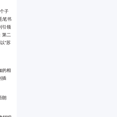
每个子
毛笔书
到引领
；第二
以“苏
咖的相
制插
语朗
。