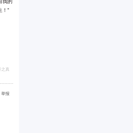
自我的
！”
容之真
举报