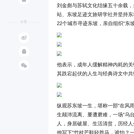
刘金彪与苏轼文化结缘五十余载，
站、东坡足迹文旅研学社并坚持东
分享
22个城市寻迹东坡，亲自组织“



他表示，成年人缓解精神内耗的关
其跌宕起伏的人生与经典诗文中共
纵观苏东坡一生，堪称一部“在风
生颠沛流离、屡遭磨难，一场“乌
人，身居破屋、生活清贫，历经人
他写下“竹杖芒鞋轻胜马，谁怕？