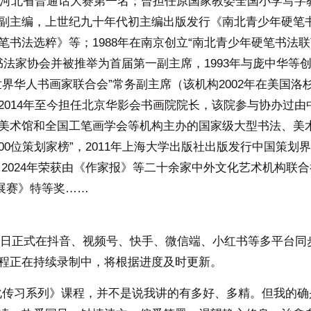
办的河北省普通话大赛第一名；曾担任原国家教委全国小学写字
副主编，上世纪九十年代初主编出版发行《南北青少年硬笔
书法选粹》等；1988年在南京创立“南北青少年硬笔书法联
笔书法家协会并被推举为首届第一副主席，1993年与庞中华等
界华人书画家联合会”常务副主席（该机构2002年在美国洛
2014年至今担任北京华影会书画院院长，该院参与协办过由
美术馆和全国工笔画学会等机构主办的国家级大型书法、美
100位策划家榜”，2011年上海大学出版社出版发行中国策划
2024年荣获由《作家报》等二十余家中外文化艺术机构联合
展赛》特等奖……
月1日正式在抖音、视频号、快手、微信端、小红书等多平台同
程正在持续录制中，将根据进度及时更新。
化传习系列》课程，并不是说我讲的有多好、多精。但我的确