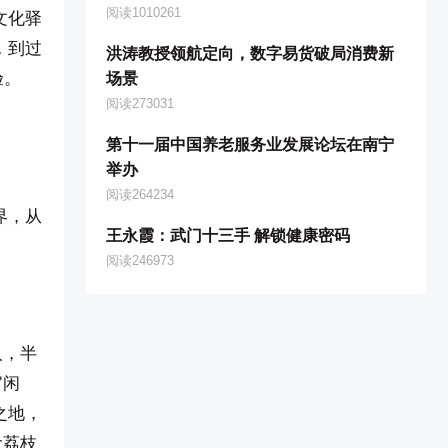
阅读1010261
文化驿
，到过
洪涛教授领航定向，数字易货破局消费新
验。
场景
阅读273031
第十一届中国养老服务业发展论坛在南宁
举办
阅读264234
界，从
王永霞：武门十三手 解锁健康密码
阅读246973
人，半
官闲
之地，
食荔枝