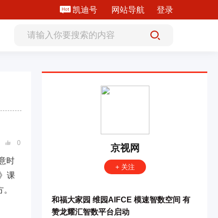
凯迪号
网站导航
登录
0

京视网
意时
+ 关注
》课
方。
和福大家园 维园AIFCE 模速智数空间 有
赞龙耀汇智数平台启动