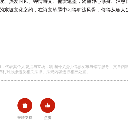
读、热爱国风、钟情诗文、偏爱笔墨，渴望静心修身、治愈
的东坡文化之约，在诗文笔墨中习得旷达风骨，修得从容人生
发布，代表其个人观点与立场，凯迪网仅提供信息发布与储存服务。文章内
权利对涉嫌违反相关法律、法规内容进行相应处置。


投喂支持
点赞