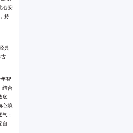
此心安
，持
经典
读古
千年智
，结合
致底
与心境
底气；
淀自