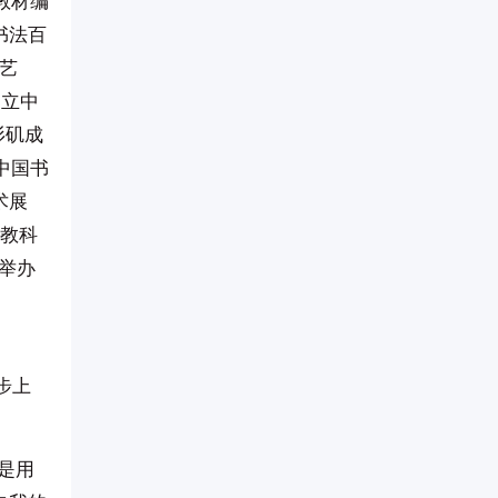
教材编
书法百
艺
创立中
杉矶成
中国书
术展
界教科
举办
步上
是用