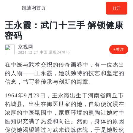
凯迪网首页
打开
王永霞：武门十三手 解锁健康
密码
京视网
+关注
中国
展现247876
2024-12-27
在中医与武术交织的传奇画卷中，有一位杰出
的人物——王永霞，她以独特的技艺和坚定的
信念，书写着传承与创新的篇章。
1964年9月29日，王永霞出生于河南省商丘市
柘城县。出生在御医世家的她，自幼便沉浸在
浓厚的中医氛围中，家庭环境的熏陶让她对中
医知识充满了热爱和向往。然而，身体的原因
促使她渴望通过习武来锻炼体魄，于是她毅然