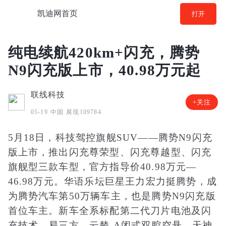
凯迪网首页
打开
纯电续航420km+闪充，腾势
N9闪充版上市，40.98万元起
联线科技
+关注
中国
展现109784
05-19
5月18日，科技驾控旗舰SUV——腾势N9闪充
版上市，推出闪充尊荣型、闪充尊越型、闪充
旗舰型三款车型，官方指导价40.98万元—
46.98万元。华语乐坛巨星王力宏力挺腾势，成
为腾势汽车第50万辆车主，也是腾势N9闪充版
首位车主。新车全系标配第二代刀片电池及闪
充技术、易三方、云辇-A闭式双腔空悬、天神