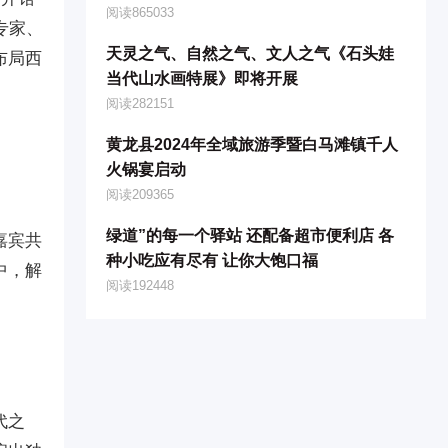
阅读865033
专家、
天灵之气、自然之气、文人之气《石头娃
布局西
当代山水画特展》即将开展
阅读282151
黄龙县2024年全域旅游季暨白马滩镇千人
火锅宴启动
阅读209365
绿道”的每一个驿站 还配备超市便利店 各
嘉宾共
种小吃应有尽有 让你大饱口福
中，解
阅读192448
代之