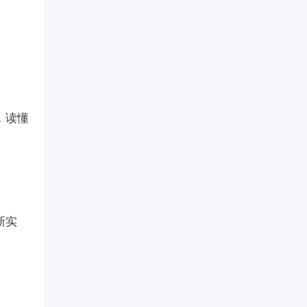
，读懂
新实