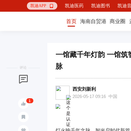
凯迪医药
凯迪图书
凯迪
凯迪APP

首页
海南自贸港
商业圈
一馆藏千年灯韵 一馆筑
脉
评论

西安刘新利
2026-05-17 09:16
中国
1


灯火映千年文脉，智光启时代新篇
