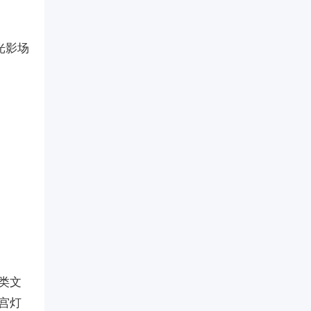
光影场
类文
宫灯