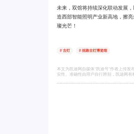
未来，双馆将持续深化联动发展，
造西部智能照明产业新高地，擦亮
璨光芒！
# 古灯
# 丝路古灯博览馆
本文为凯迪网自媒体“凯迪号”作者上传
实性、准确性由用户自行辨别，凯迪网有