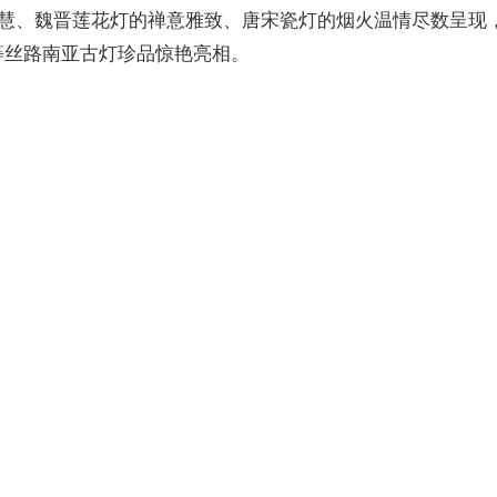
慧、魏晋莲花灯的禅意雅致、唐宋瓷灯的烟火温情尽数呈现
铜灯等丝路南亚古灯珍品惊艳亮相。