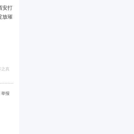
西安打
绽放璀
容之真
举报