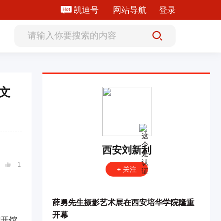
凯迪号
网站导航
登录
文
西安刘新利
1

+ 关注
薛勇先生摄影艺术展在西安培华学院隆重
开幕
馆开馆