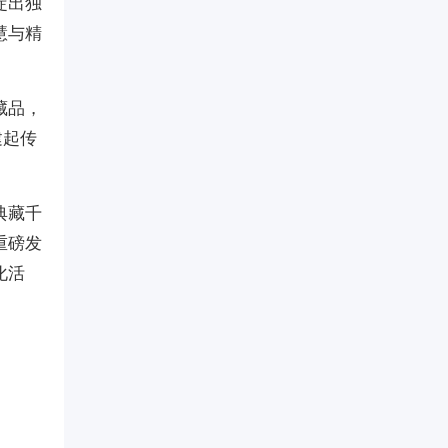
淀出独
慧与精
藏品，
建起传
典藏千
重磅发
化活