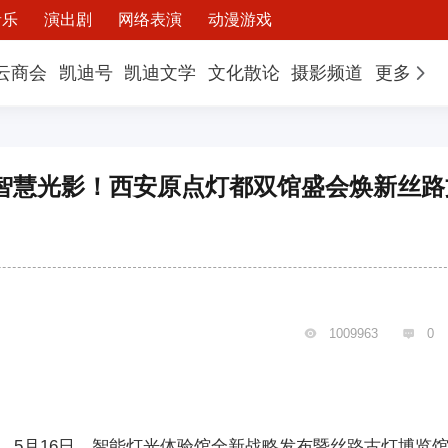
音乐
演出剧
网络表演
动漫游戏
云商会
凯迪号
凯迪文学
文化散论
摄影频道
更多
智慧光影！西安原点灯都双馆盛会焕新丝路
1009963
0


。5月16日，智能灯光体验馆全新战略发布暨丝路古灯博览