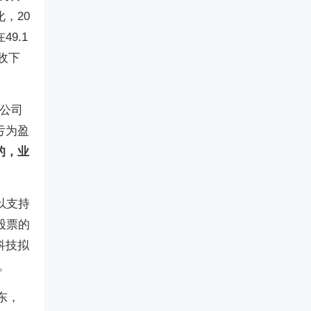
，20
9.1
收下
该公司
亏为盈
的，业
以支持
股票的
科技拟
。
东，