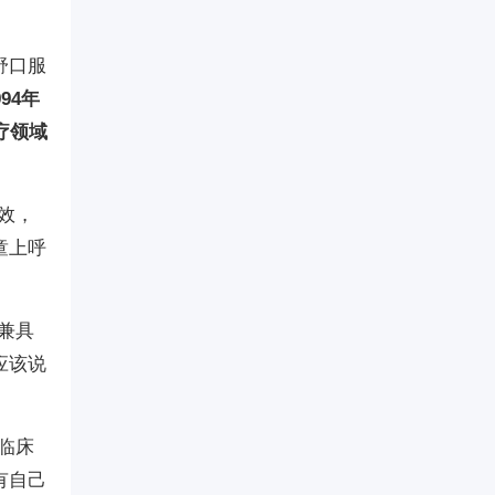
舒口服
94年
疗领域
效，
童上呼
兼具
应该说
临床
有自己