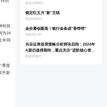
，特别
阅读1008055
锁定红五月“新”主线
阅读546934
神科技
金价屡创新高！银行金条成“香饽饽”
润为24
阅读341797
，上年同
兴业证券首席策略分析师张启尧：2024年
A股仍值得期待，重点关注“进阶核心资
产”
阅读328927
个季度
联手新