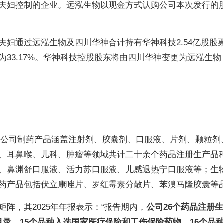
夫妇控制的企业。远泓生物以现金方式认购公司本次发行的
夫妇通过远泓生物及四川华神合计持有华神科技2.54亿股股
33.17%。华神科技控股股东将由四川华神变更为远泓生物
示，公司制药产品涵盖注射剂、胶囊剂、口服液、片剂、颗粒剂
、耳鼻喉、儿科、肿瘤等领域共计二十余个药品注册生产品
、鼻渊舒口服液、活力苏口服液、儿感退热宁口服液等；生
药产品包括伏立康唑片、罗红霉素分散片、苯溴马隆胶囊等
阵，其2025年年报表示：“报告期内，
公司26个药品注册
录，15个品种入选国家医疗保险和工伤保险药物，16个品种