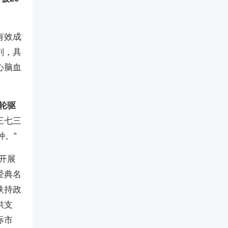
有效成
剂，具
心脑血
轮驱
三七三
种。”
开展
经典名
扶持政
供支
际市