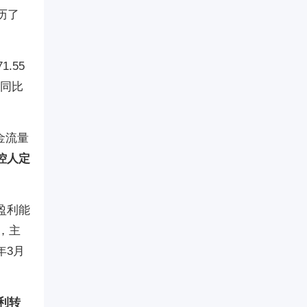
历了
1.55
样同比
金流量
控人定
盈利能
，主
年3月
利转