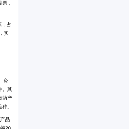
股票，
票，占
，实
、灸
种。其
物药产
品种。
生产品
被20