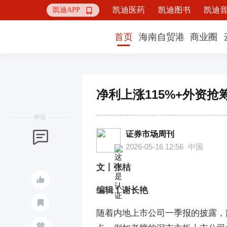
凯迪医药
凯迪图书
凯迪
凯迪APP

首页
海南自贸港
商业圈
净利上涨115%+外资
评论
证券市场周刊

2026-05-16 12:56
中国
文丨张桔

编辑丨谢长艳

随着内地上市公司一季报的披露，
