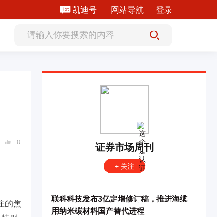
凯迪号
网站导航
登录
0

证券市场周刊
+ 关注
联科科技发布3亿定增修订稿，推进海缆
注的焦
用纳米碳材料国产替代进程