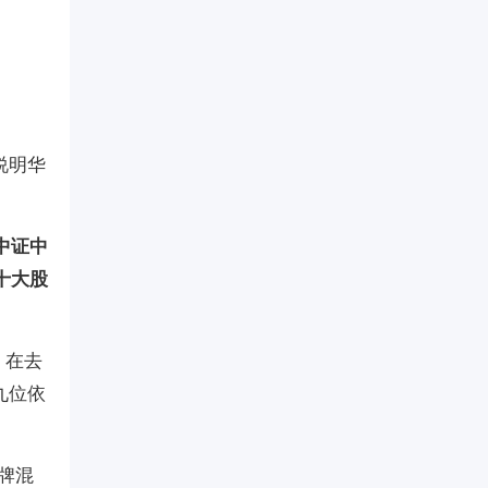
说明华
中证中
十大股
，在去
九位依
牌混