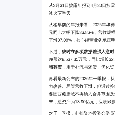
从3月31日披露年报到4月30日
冰火两重天。
从稍早前的年报来看，2025年华神科技实现
元同比大幅下降36.86%，营收规模
下滑37.08%，核心经营业务承压
不过，
彼时在多项数据差强人意时
净额达‌8,537.35万元‌，同比增长‌32.
增募资
，用于补流与还债，优化资
再看最新公布的2026年一季报，
力改善‌。尽管营收下滑，但通过控制
要因西藏康域不再纳入合并范围及集
末，总资产为‌13.90亿元‌，应收账款
对于一季报，朴拙资本投委会委员