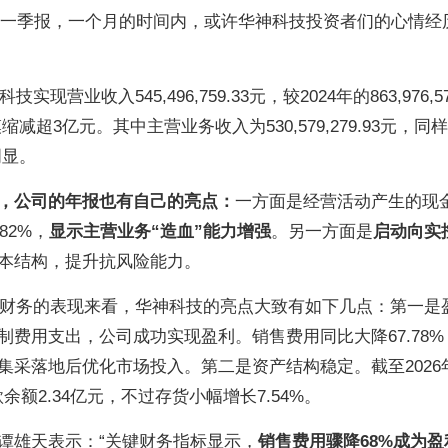
披露一季报，一个月的时间内，或许华神科技投资者们的心情经
营业收入545,496,759.33元，较2024年的863,976,57
缩减超3亿元。其中主营业务收入为530,579,279.93元，同
明显。
，公司的年报也有自己的亮点：
一方面是经营活动产生的现
82%‌，
显示主营业务“造血”能力增强
。另一方面是
启动向实
本结构，提升抗风险能力。
从财务的表现来看，华神科技的亮点大致有如下几点：‌第一是
费用支出，公司成功实现盈利。销售费用同比大降‌67.78%‌
采落地后优化市场投入。第二是资产结构稳定‌。截至2026
余额‌2.34亿元‌，不过存货小幅增长7.54%。
谭雄天表示：“关键财务指标显示，
销售费用骤降68%成为盈