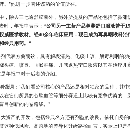
牌。”他进一步阐述该药的价值所在。
中，除去三七通舒胶囊外，另外所提及的产品还包括了鼻渊
者时，年报中表示：
“公司另一主营产品鼻渊舒口服液曾于19
权威医学教材。经40余年临床应用，现已成为耳鼻咽喉科治
和经典用药。”
轻剂代表方桑菊饮，具有解表清热、化痰止咳、解毒利咽的功
烧头痛、咳嗽、咽喉肿痛。儿感退热宁口服液以其在治疗儿
这是年报中对于后者的介绍。
则强调：“我们看公司核心的产品还是相对独家的品种，其中
以在它们所属的心脑血管等细分赛道上比较有竞争优势的，
盲目创新的内卷路线。”
、大资产的开发，包括经典名方还有剂型的改良。依托自身的
技这种低风险、高落地的差异化升级路径而言，实际上也是