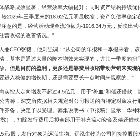
体战略成效显著，经营效率大幅提升；同时资产结构持续优化
，较2025年三季度末的18.62亿元明显收缩，资产负债率稳定在4
注意的是，经营活动现金流净额为-1916.34万元，反映出营
注营收端的改善情况。”
人兼CEO张毅，他则强调：“从公司的年报和一季报来看，
清，基本是通过大量的降本增效来实现的，尤其一季度的扭
放。
但是目前的盈利，更多还是靠费用收缩带动营销来实现
要进入稳健的增长期，还是需要更长一点时间来观察的。”
实控人定向增发不超过4.5亿元，用于“补血”和偿还借款，
布公告称，深交所依据相关规定对公司报送的向特定对象发行
件齐备，决定予以受理。募集说明书（申报稿）显示，华神
含本数），扣除发行费用后拟全部用于补充流动资金及偿还借款
15元/股，发行对象为远泓生物。远泓生物为公司间接控股股