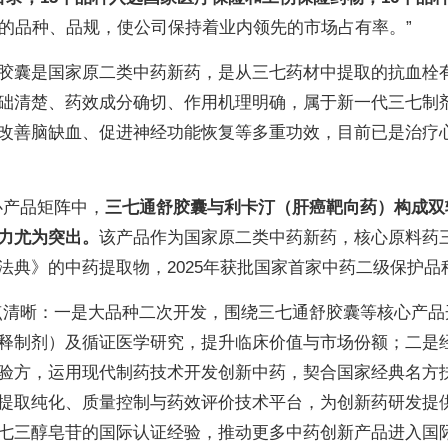
的品种、品规，使公司保持着业内领先的市场占有率。”
胶囊是国家原二类中药新药，是从三七药材中提取的抗血栓
础清楚、药效成分确切、作用机理明确，属于新一代三七制
改善脑缺血、促进神经功能恢复等多重功效，目前已是治疗
心产品矩阵中，
三七通舒胶囊与利卡汀（肝癌靶向药）构成双
力尤为突出。
该产品作为国家原二类中药新药，核心原料药
典》的中药提取物，2025年获批国家首家中药二级保护品
点清晰：一是大品种二次开发，围绕三七通舒胶囊等核心产品
释制剂）及循证医学研究，提升临床价值与市场份额；二是
验方，运用现代制药技术开发创新中药，契合国家经典名方
提取纯化、质量控制与药效评价技术平台，为创新药研发提
七三醇皂苷的国际认证经验，推动更多中药创新产品进入国