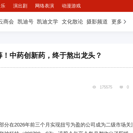
音乐
演出剧
网络表演
动漫游戏
云商会
凯迪号
凯迪文学
文化散论
摄影频道
更多
抢筹！中药创新药，终于熬出龙头？
175575
0


部分在2026年前三个月实现扭亏为盈的公司成为二级市场关