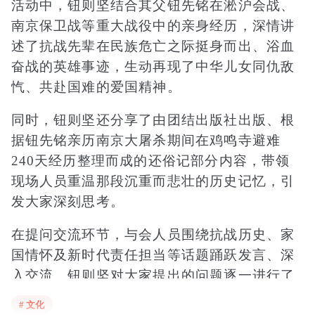
活动中，钮则坚结合其父钮先铭在淞沪会战、
南京保卫战等重大战役中的亲身经历，深情讲
述了抗战先辈在民族危亡之际挺身而出、浴血
奋战的英雄事迹，生动再现了中华儿女同仇敌
忾、共赴国难的爱国精神。
同时，钮则坚还分享了由团结出版社出版、根
据钮先铭亲历南京大屠杀期间在鸡鸣寺避难
240天经历整理而成的还俗记部分内容，带领
现场人员重温那段沉重而悲壮的历史记忆，引
发大家深刻思考。
在提问交流环节，与会人员围绕抗战历史、家
国情怀及新时代责任担当等话题踊跃发言、深
入交流。钮则坚对大家提出的问题逐一进行了
耐心细致的解答，现场气氛热烈。
# 文化