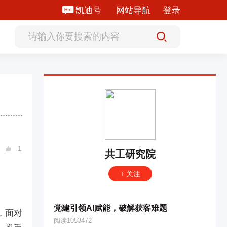
凯迪号
网站导航
登录
1

共工研究院
+ 关注
党建引领AI赋能，破解获客难题
，面对
阅读1053472