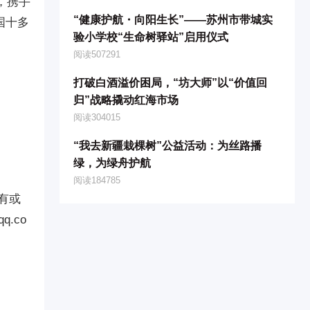
，携手
“健康护航・向阳生长”——苏州市带城实
国十多
验小学校“生命树驿站”启用仪式
阅读507291
打破白酒溢价困局，“坊大师”以“价值回
归”战略撬动红海市场
阅读304015
“我去新疆栽棵树”公益活动：为丝路播
绿，为绿舟护航
阅读184785
有或
.co