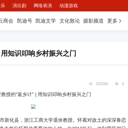
音乐
演出剧
网络表演
动漫游戏
云商会
凯迪号
凯迪文学
文化散论
摄影频道
更多
| 用知识叩响乡村振兴之门
202566
0


安教授的“返乡计” | 用知识叩响乡村振兴之门
娄底市新化县，浙江工商大学退休教授。怀着对故土的深深眷恋