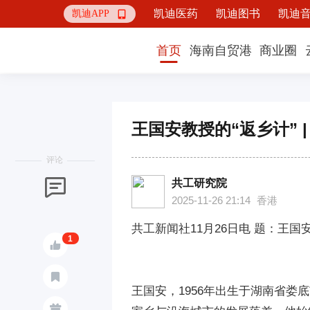
凯迪医药
凯迪图书
凯迪
凯迪APP

首页
海南自贸港
商业圈
王国安教授的“返乡计” 
评论
共工研究院

2025-11-26 21:14
香港
共工新闻社11月26日电 题：王国
1


王国安，1956年出生于湖南省
