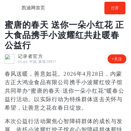
凯迪网首页
打开
蜜唐的春天 送你一朵小红花 正
大食品携手小波耀红共赴暖春
公益行
记录者官方
+关注
中国
展现20857
05-06
春风送暖，善意如花。2026年4月28日，内蒙
古正大鸿业食品有限公司携手小波耀红饺子馆
共同举办“蜜唐的春天·送你一朵小红花”暖春公
益行活动。以实际行动为特殊群体送去关怀与
希望，让善意之花在春日绽放。
本次公益行活动聚焦心
智障
碍群体的成长与发
展，依托小波耀红饺子馆在心
智障
碍群体帮扶