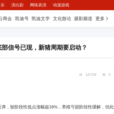
音乐
演出剧
网络表演
动漫游戏
云商会
凯迪号
凯迪文学
文化散论
摄影频道
更多
！底部信号已现，新猪周期要启动？
147159
0


反弹，较阶段性低点涨幅超16%，养殖亏损阶段性缓解，但