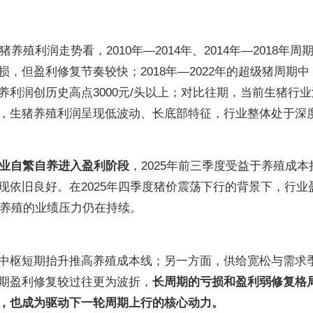
养殖利润走势看，2010年—2014年、2014年—2018年周
，但盈利修复节奏较快；2018年—2022年的超级猪周期中
利润创历史高点3000元/头以上；对比往期，当前生猪行业
，生猪养殖利润呈现低波动、长底部特征，行业整体处于深
来行业自繁自养进入盈利阶段
，2025年前三季度受益于养殖成本
现依旧良好。在2025年四季度猪价震荡下行的背景下，行业
猪养殖的业绩压力仍在持续。
中枢短期抬升推高养殖成本线；另一方面，供给宽松与需求
期盈利修复较过往更为波折，
长周期的亏损和盈利弱修复格
，也成为驱动下一轮周期上行的核心动力。