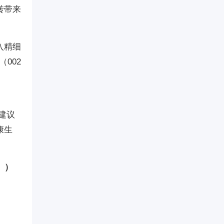
转带来
入精细
002
。
建议
康生
。）