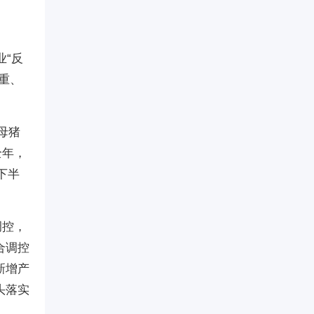
业“反
重、
母猪
全年，
年下半
调控，
合调控
新增产
头落实