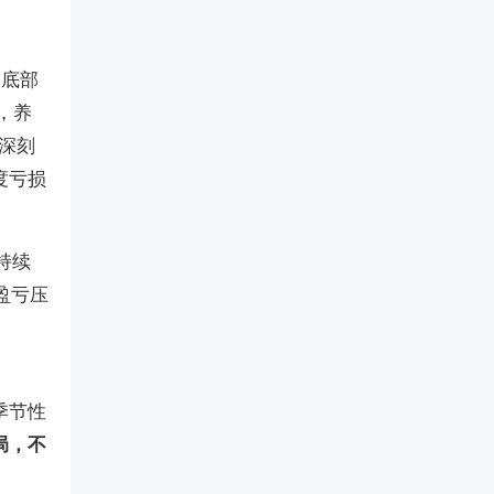
期底部
，养
深刻
度亏损
持续
盈亏压
季节性
局，不