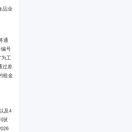
食品业
将通
告编号
”为工
通过差
的租金
以及4
利状
26