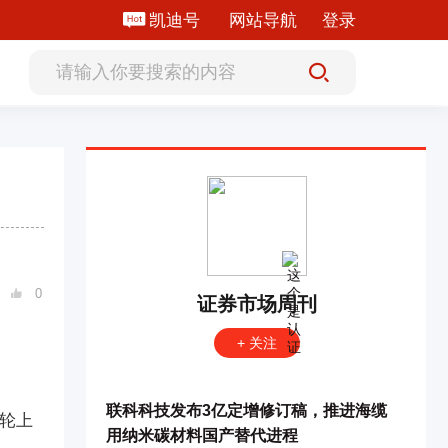
凯迪号
网站导航
登录
0

证券市场周刊
+ 关注
联科科技发布3亿定增修订稿，推进海缆
此轮上
用纳米碳材料国产替代进程