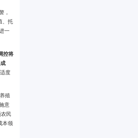
警，
殖、托
进一
调控将
拼成
适度
猪养殖
施意
顾农民
成本领