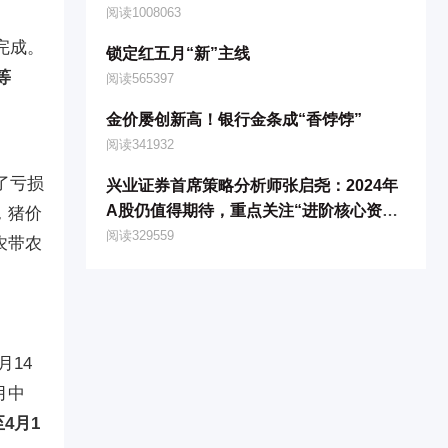
阅读1008063
完成。
锁定红五月“新”主线
等
阅读565397
金价屡创新高！银行金条成“香饽饽”
阅读341932
了亏损
兴业证券首席策略分析师张启尧：2024年
A股仍值得期待，重点关注“进阶核心资
，猪价
产”
阅读329559
农带农
月14
月中
至4月1