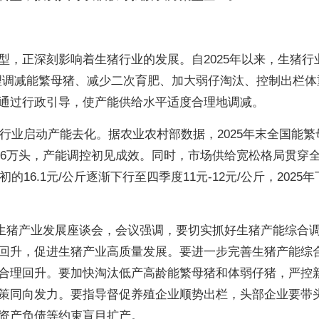
，正深刻影响着生猪行业的发展。自2025年以来，生猪行
理调减能繁母猪、减少二次育肥、加大弱仔淘汰、控制出栏体
通过行政引导，使产能供给水平适度合理地调减。
，行业启动产能去化。据农业农村部数据，2025年末全国能繁
116万头，产能调控初见成效。同时，市场供给宽松格局贯穿
的16.1元/公斤逐渐下行至四季度11元-12元/公斤，2025
召开生猪产业发展座谈会，会议强调，要切实抓好生猪产能综合
回升，促进生猪产业高质量发展。要进一步完善生猪产能综
合理回升。要加快淘汰低产高龄能繁母猪和体弱仔猪，严控
策同向发力。要指导督促养殖企业顺势出栏，头部企业要带
资产负债等约束盲目扩产。