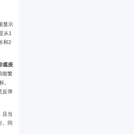
据显示
是从1
年和2
非瘟疫
前能繁
目标。
是反弹
，且当
行。同