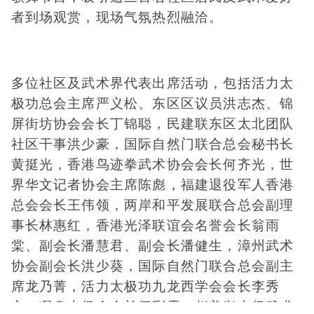
者到场观赏，现场气氛热烈融洽。
多位社区及武术界代表出席活动，包括活力太
极功总会主席严义松、东区区议员洪志杰、锦
屏街坊协会会长丁锦聪，民建联东区太北团队
社区干事洪少豪，国际自然门联合总会秘书长
黄挺光，香港鸟迹拳武术协会会长何齐光，世
界华文记者协会主席陈彪，福建退役军人香港
总会会长王伟领，两岸和平发展联合总会副理
事长林惠红，香港光泽联谊会名誉会长翁雨
棠、副会长潘慧君、副会长潘健生，漳州武术
协会副会长洪少葵，国际自然门联合总会副主
席龙乃菁，活力太极功九龙西学会会长李秀
文，凝身太极会会长伍彩霞，赵美兴太极武术