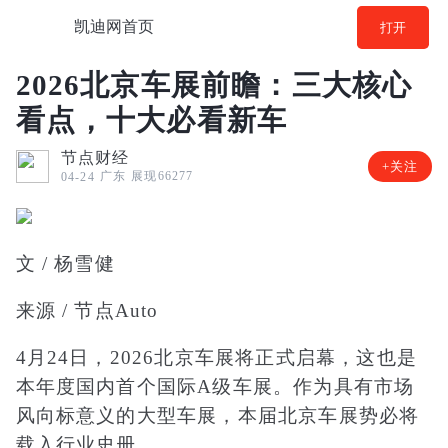
凯迪网首页
打开
2026北京车展前瞻：三大核心
看点，十大必看新车
节点财经
+关注
广东
展现66277
04-24
文 / 杨雪健
来源 / 节点Auto
4月24日，2026北京车展将正式启幕，这也是
本年度国内首个国际A级车展。作为具有市场
风向标意义的大型车展，本届北京车展势必将
载入行业史册。