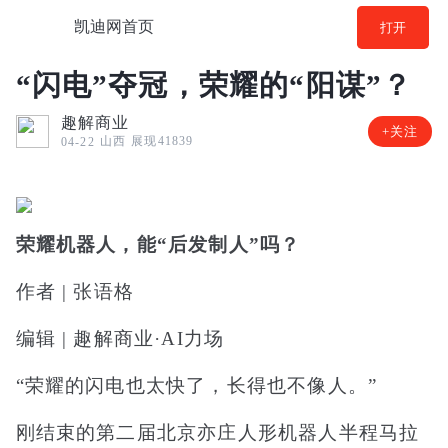
凯迪网首页
打开
“闪电”夺冠，荣耀的“阳谋”？
趣解商业
+关注
山西
展现41839
04-22
荣耀机器人，能“后发制人”吗？
作者 | 张语格
编辑 | 趣解商业·AI力场
“荣耀的闪电也太快了，长得也不像人。”
刚结束的第二届北京亦庄人形机器人半程马拉