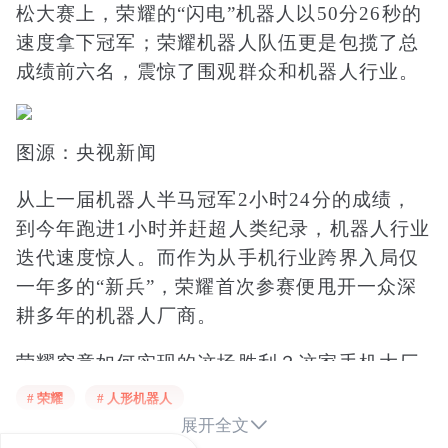
松大赛上，荣耀的“闪电”机器人以50分26秒的
速度拿下冠军；荣耀机器人队伍更是包揽了总
成绩前六名，震惊了围观群众和机器人行业。
图源：央视新闻
从上一届机器人半马冠军2小时24分的成绩，
到今年跑进1小时并赶超人类纪录，机器人行业
迭代速度惊人。而作为从手机行业跨界入局仅
一年多的“新兵”，荣耀首次参赛便甩开一众深
耕多年的机器人厂商。
荣耀究竟如何实现的这场胜利？这家手机大厂
的机器人，到了能和“宇树们”掰手腕的水平了
# 荣耀
# 人形机器人
吗？

展开全文