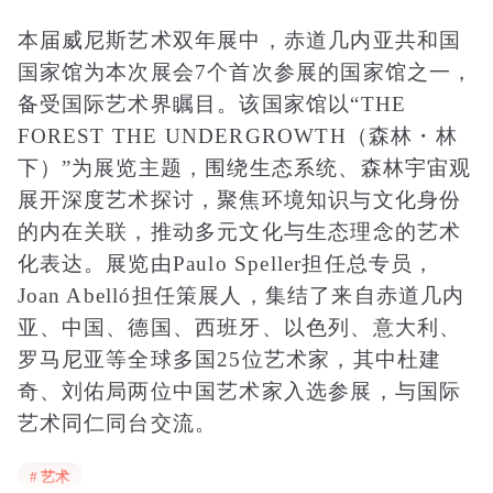
本届威尼斯艺术双年展中，赤道几内亚共和国
国家馆为本次展会7个首次参展的国家馆之一，
备受国际艺术界瞩目。该国家馆以“THE
FOREST THE UNDERGROWTH（森林・林
下）”为展览主题，围绕生态系统、森林宇宙观
展开深度艺术探讨，聚焦环境知识与文化身份
的内在关联，推动多元文化与生态理念的艺术
化表达。展览由Paulo Speller担任总专员，
Joan Abelló担任策展人，集结了来自赤道几内
亚、中国、德国、西班牙、以色列、意大利、
罗马尼亚等全球多国25位艺术家，其中杜建
奇、刘佑局两位中国艺术家入选参展，与国际
艺术同仁同台交流。
本次展览落地意大利威尼斯Palazzo Donà dalle
# 艺术