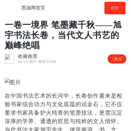
凯迪网首页
打开
一卷一境界 笔墨藏千秋——旭
宇书法长卷，当代文人书艺的
巅峰绝唱
收藏推荐
+关注
四川
展现53400
04-14
在中国书法艺术的长河中，长卷创作素来是检
验书家综合功力与文化底蕴的试金石，它不仅
要求书家具备炉火纯青的笔墨技法，更需沉淀
深厚的学养、通透的哲思与纯粹的文人情怀。
当代书法大家旭宇先生，便是将诗、书、文、