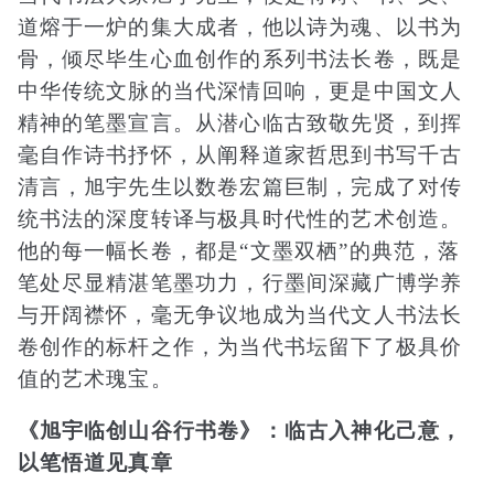
道熔于一炉的集大成者，他以诗为魂、以书为
骨，倾尽毕生心血创作的系列书法长卷，既是
中华传统文脉的当代深情回响，更是中国文人
精神的笔墨宣言。从潜心临古致敬先贤，到挥
毫自作诗书抒怀，从阐释道家哲思到书写千古
清言，旭宇先生以数卷宏篇巨制，完成了对传
统书法的深度转译与极具时代性的艺术创造。
他的每一幅长卷，都是“文墨双栖”的典范，落
笔处尽显精湛笔墨功力，行墨间深藏广博学养
与开阔襟怀，毫无争议地成为当代文人书法长
卷创作的标杆之作，为当代书坛留下了极具价
值的艺术瑰宝。
《旭宇临创山谷行书卷》：临古入神化己意，
以笔悟道见真章