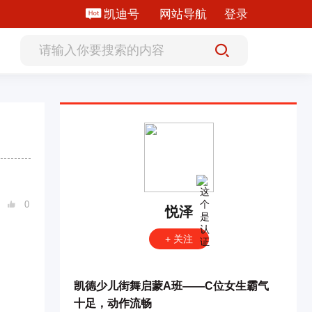
凯迪号
网站导航
登录
0

悦泽
+ 关注
凯德少儿街舞启蒙A班——C位女生霸气
十足，动作流畅