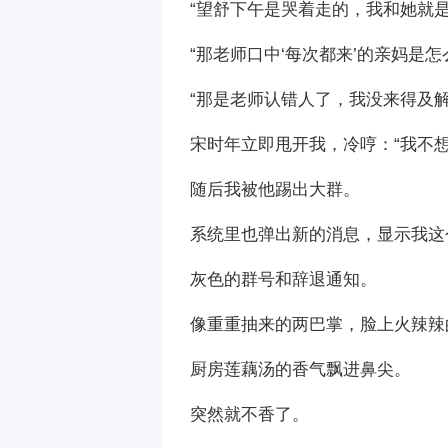
“望舒下午是哭着走的，我和她就
“那老师口中‘每次都来’的亲妈是怎
“那是老师认错人了，我没来得及解
宋时年立即甩开我，冷哼：“我不
随后我被他踢出大群。
系统里也弹出新的消息，显示我这
灰色的群号和辞退通知。
像重重抽来的两巴掌，脸上火辣辣
厨房莲藕汤的香气飘进鼻尖。
突然就不香了。