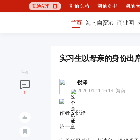
凯迪医药
凯迪图书
凯迪
凯迪APP

首页
海南自贸港
商业圈
实习生以母亲的身份出
评论
悦泽

2026-04-11 16:14
海南
1
作者；悦泽

第一章
