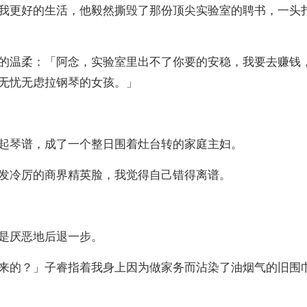
我更好的生活，他毅然撕毁了那份顶尖实验室的聘书，一头
的温柔：「阿念，实验室里出不了你要的安稳，我要去赚钱
无忧无虑拉钢琴的女孩。」
起琴谱，成了一个整日围着灶台转的家庭主妇。
发冷厉的商界精英脸，我觉得自己错得离谱。
是厌恶地后退一步。
来的？」子睿指着我身上因为做家务而沾染了油烟气的旧围