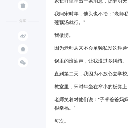
家长群里弹出一条消息，提醒明天

我问宋时年，他头也不抬：“老师
分享
莲藕汤就行。”

我微愣。

因为老师从来不会单独私发这种通
锅里的滚油声，让我没过多纠结。

直到第二天，我因为不放心去学校
教室里，宋时年坐在窄小的板凳上
老师笑着对他们说：“子睿爸爸妈
很幸福。”
每次。