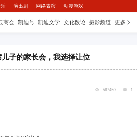
音乐
演出剧
网络表演
动漫游戏
云商会
凯迪号
凯迪文学
文化散论
摄影频道
更多
席儿子的家长会，我选择让位
587450
1

