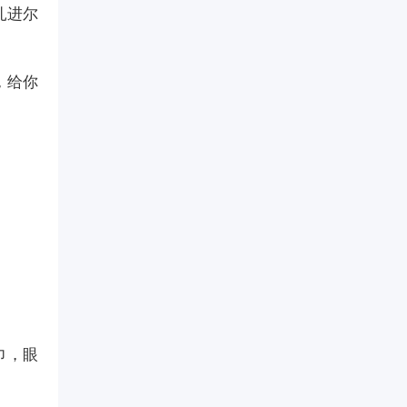
扎进尔
，给你
巾，眼