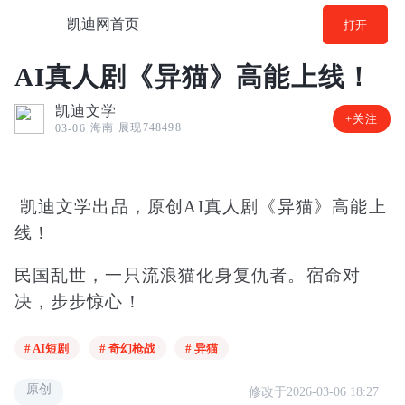
凯迪网首页
打开
AI真人剧《异猫》高能上线！
凯迪文学
+关注
海南
展现748498
03-06
凯迪文学出品，原创AI真人剧《异猫》高能上
线！
民国乱世，一只流浪猫化身复仇者。宿命对
决，步步惊心！​
# AI短剧
# 奇幻枪战
# 异猫
原创
修改于2026-03-06 18:27