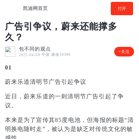
凯迪网首页
打开
广告引争议，蔚来还能撑多
久？
包不同的观点
+关注
中国
展现59396
2025-04-09
0
1
蔚来乐道清明节广告引起争议
近日，蔚来乐道的一则清明节广告引起了争
议。
本来是为了宣传其
85
度电池，但海报的标题“清
明换电随时走”，被认为是缺乏对传统文化的敏
感性。