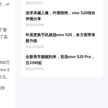
阅读1020267
，vi
追求卓越人像，外观惊艳，vivo S20综合
评测分享
阅读1019308
备了旗
年底更换手机就选vivo S20，各方面带来
备了高
新升级
阅读1019099
全新美学旗舰到来，首选vivo S20 Pro，
800万
仅3399起
阅读1018753
o S
多元。
线快