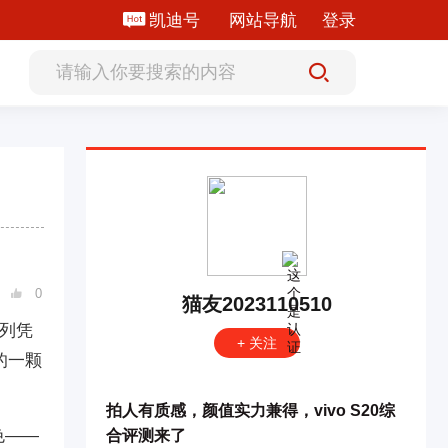
凯迪号
网站导航
登录
0

猫友2023110510
系列凭
+ 关注
的一颗
拍人有质感，颜值实力兼得，vivo S20综
色——
合评测来了