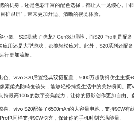
携的机身，还是色彩丰富的配色选择，都让人一见倾心。同时
0“悦目护眼屏”，带来更加舒适、清晰的视觉体验。
容小觑。S20搭载了骁龙7 Gen3处理器，而S20 Pro更是配
日常应用还是大型游戏，都能轻松应对。此外，S20系列还配
运行更加流畅。
出色。vivo S20后置经典双摄配置，5000万超防抖仿生主摄+
万像素柔光防畸变镜头，能够轻松捕捉生活中的美好瞬间。而viv
合，支持最高100x的数字变焦能力，让你的摄影创作更加自由、
惊喜。vivo S20配备了6500mAh的大容量电池，支持90W有
20 Pro也同样支持90W快充，保证你的手机时刻充满能量。