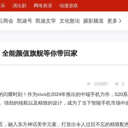
音乐
演出剧
网络表演
动漫游戏
云商会
凯迪号
凯迪文学
文化散论
摄影频道
更多
开售，全能颜值旗舰等你带回家
1018557
0


它的闪耀时刻！作为vivo在2024年推出的中端手机力作，S20
、强劲的续航以及精致的设计，成为了当下智能手机市场中
设计语言，融入东方神话美学元素，打造出令人过目不忘的精致配