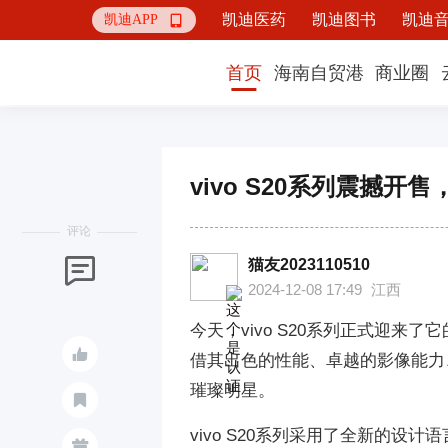
凯迪医药
凯迪图书
凯迪
凯迪APP

首页
海南自贸港
商业圈
vivo S20系列震撼
评论
猫友2023110510

2024-12-08 17:49
江西
今天，vivo S20系列正式迎来了

借其出色的性能、卓越的影像能力
璀璨明星。

vivo S20系列采用了全新的
