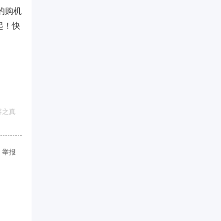
的购机
起！快
容之真
举报