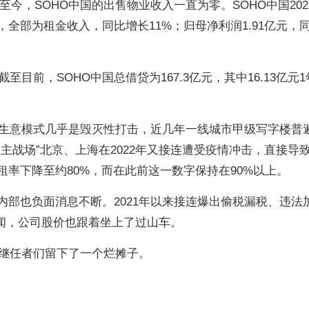
至今，SOHO中国的出售物业收入一直为零。SOHO中国202
，全部为租金收入，同比增长11%；归母净利润1.91亿元，
目前，SOHO中国总借贷为167.3亿元，其中16.13亿元1
生意模式几乎是毁灭性打击，近几年一线城市甲级写字楼普
“主战场”北京、上海在2022年又接连遭受疫情冲击，直接导
租率下降至约80%，而在此前这一数字保持在90%以上。
内部也负面消息不断。2021年以来接连爆出偷税漏税、违法
丑闻，公司股价也跟着坐上了过山车。
继任者们留下了一个烂摊子。