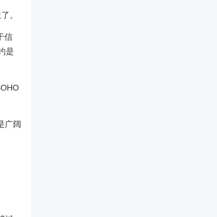
生了。
于信
约是
OHO
是广阔
。