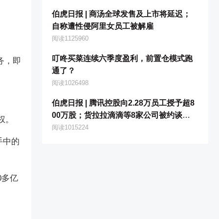
伯虎日报 | 商汤全球发售及上市将延迟；
自称遭性侵阿里女员工被解雇
阅读1125960
叮咚买菜连续六季度盈利，前置仓模式跑
务，即
通了？
阅读1026498
伯虎日报 | 腾讯控股向2.28万员工授予超8
00万股；货拉拉滴滴等8家公司被约谈提
权。
醒；比亚迪新能源车涨价
阅读1015224
手中的
0多亿