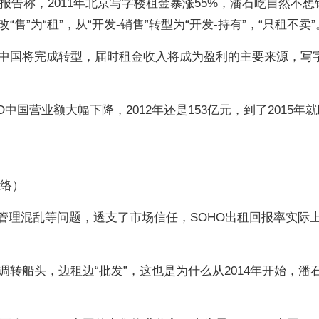
有报告称，2011年北京写字楼租金暴涨55%，潘石屹自然不想
售”为“租”，从“开发-销售”转型为“开发-持有”，“只租不卖”
HO中国将完成转型，届时租金收入将成为盈利的主要来源，写
O中国营业额大幅下降，2012年还是153亿元，到了2015年
网络）
、管理混乱等问题，透支了市场信任，SOHO出租回报率实际
转船头，边租边“批发”，这也是为什么从2014年开始，潘