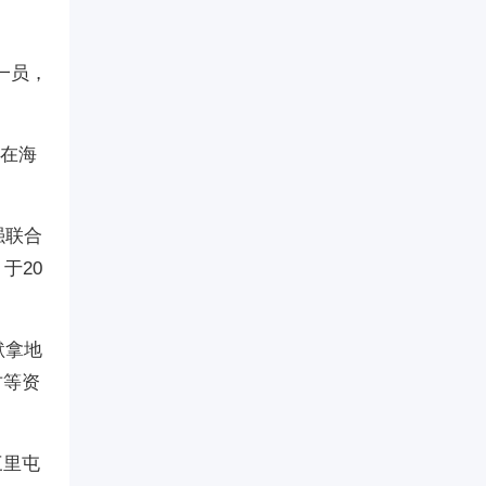
一员，
，在海
强联合
于20
默拿地
古等资
三里屯