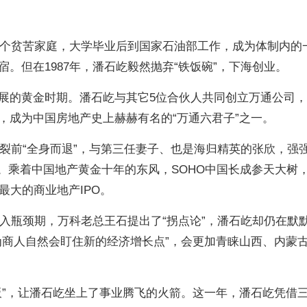
的一个贫苦家庭，大学毕业后到国家石油部工作，成为体制内的
。但在1987年，潘石屹毅然抛弃“铁饭碗”，下海创业。
展的黄金时期。潘石屹与其它5位合伙人共同创立万通公司
，成为中国房地产史上赫赫有名的“万通六君子”之一。
破裂前“全身而退”，与第三任妻子、也是海归精英的张欣，强
。乘着中国地产黄金十年的东风，SOHO中国长成参天大树，
最大的商业地产IPO。
进入瓶颈期，万科老总王石提出了“拐点论”，潘石屹却仍在默
为商人自然会盯住新的经济增长点”，会更加青睐山西、内蒙
板”，让潘石屹坐上了事业腾飞的火箭。这一年，潘石屹凭借