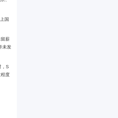
加上国
保留薪
并未发
时，S
大程度