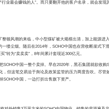
“地产行业最会赚钱的人”。而只要翻开他的客户名录，就会发现
煤矿整顿风潮的来临，中小型煤矿被大规模出清，加上能源进
的一缕尘烟。随后在2014年，SOHO中国也在营收断崖式下
”转为“卖卖卖”，8年间累计套现近300亿元。
SOHO中国一整个卖掉。早在2020年，黑石集团就欲收购S
有化，但这笔交易迫于舆论及政策监管的压力两度告吹。尽管
掉SOHO中国，一边打折出售旗下资产。
价格对外销售3万平方米的SOHO中国物业，销售的房源遍及