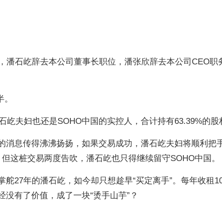
示，潘石屹辞去本公司董事长职位，潘张欣辞去本公司CEO职
半。
屹夫妇也还是SOHO中国的实控人，合计持有63.39%的股
国的消息传得沸沸扬扬，如果交易成功，潘石屹夫妇将顺利把
。但这桩交易两度告吹，潘石屹也只得继续留守SOHO中国。
掌舵27年的潘石屹，如今却只想趁早“买定离手”。每年收租1
经没有了价值，成了一块“烫手山芋”？