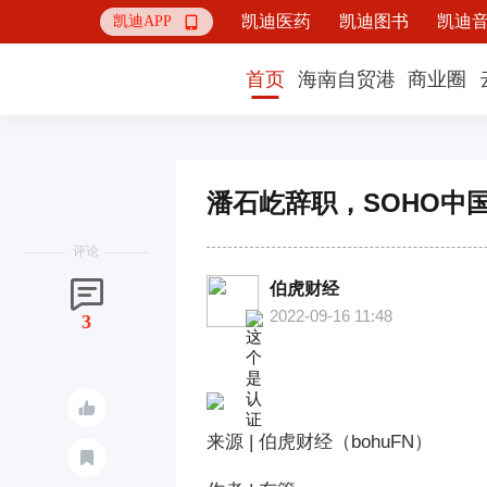
凯迪医药
凯迪图书
凯迪
凯迪APP

首页
海南自贸港
商业圈
​潘石屹辞职，SOHO中
评论

伯虎财经
2022-09-16 11:48
3

来源 | 伯虎财经（bohuFN）
