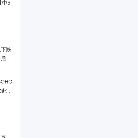
其中5
入下跌
滑后，
OHO
如此，
北京、