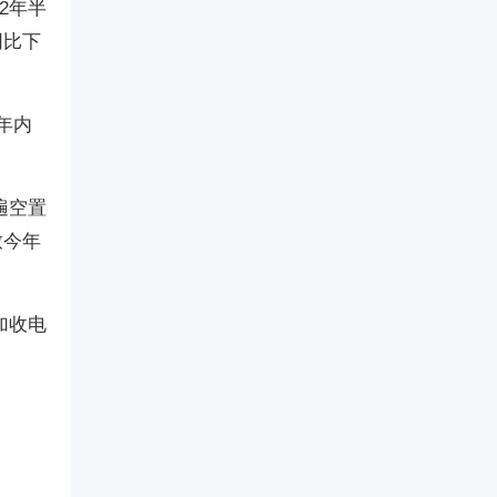
2年半
同比下
年内
遍空置
致今年
加收电