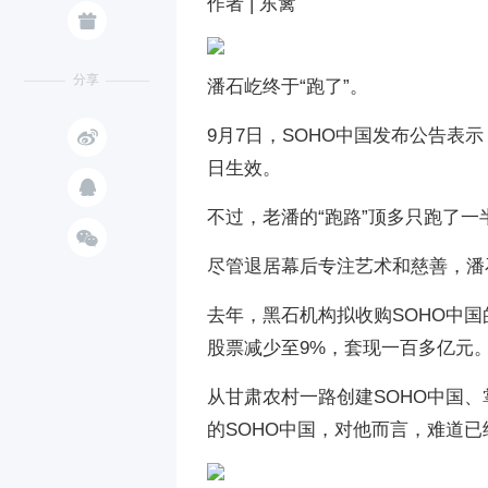
作者 | 东篱

分享
潘石屹终于“跑了”。

9月7日，SOHO中国发布公告表
日生效。

不过，老潘的“跑路”顶多只跑了一

尽管退居幕后专注艺术和慈善，潘石
去年，黑石机构拟收购SOHO中
股票减少至9%，套现一百多亿元
从甘肃农村一路创建SOHO中国、
的SOHO中国，对他而言，难道已