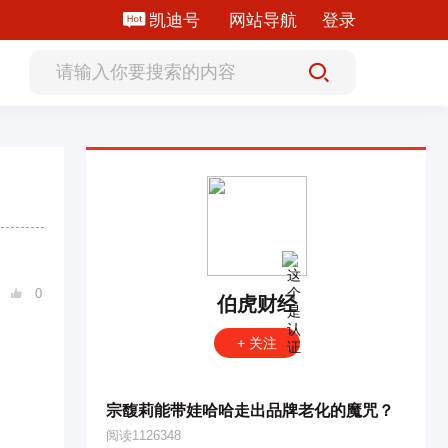
凯迪号
网站导航
登录
0

伯虎财经
+ 关注
宗馥莉能带娃哈哈走出品牌老化的魔咒？
阅读1126348