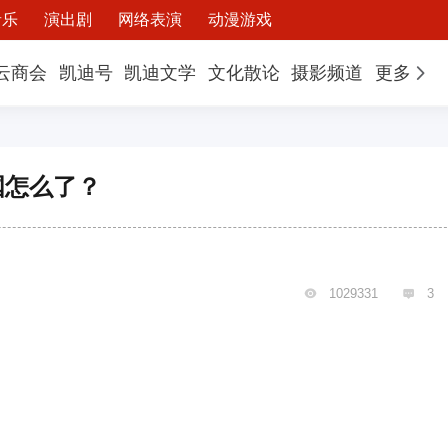
音乐
演出剧
网络表演
动漫游戏
云商会
凯迪号
凯迪文学
文化散论
摄影频道
更多
国怎么了？
1029331
3

