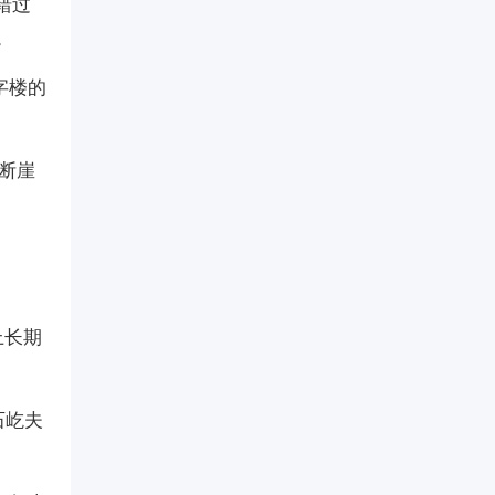
错过
。
字楼的
就断崖
上长期
石屹夫