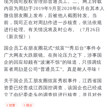
现为我司股权管理部普通员工。二、网上转载
内容为周劼于2019年9月至2020年6月在其本人
微信朋友圈上发布，后被他人截图转发。当
前，我司正在对周劼作进一步核查，依法依规
进行处理。有关情况将及时公布。（7月26日
《新京报》）
国企员工在朋友圈花式“炫富”“秀后台”事件令
广大网友大跌眼镜。在舆论压力之下，涉事国
企的回应却颇有“波澜不惊”的味道，只强调炫
富者周劼是公司“普通员工”。真是耐人寻味！
关于国企员工朋友圈炫富秀权事件，江西省国
资委已经责成江西国控调查，该国企也已经成
立了由纪委牵头的调查组进行核查，并且对外
正式发布了相关通报，那么，江西国控就应该
# 炫富
# 国企
回应舆论关注的焦点：周劼究竟是什么人，其