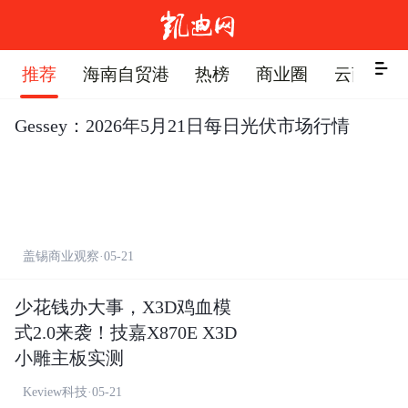


推荐
海南自贸港
热榜
商业圈
云商会
Gessey：2026年5月21日每日光伏市场行情
盖锡商业观察·05-21
少花钱办大事，X3D鸡血模
式2.0来袭！技嘉X870E X3D
小雕主板实测
Keview科技·05-21