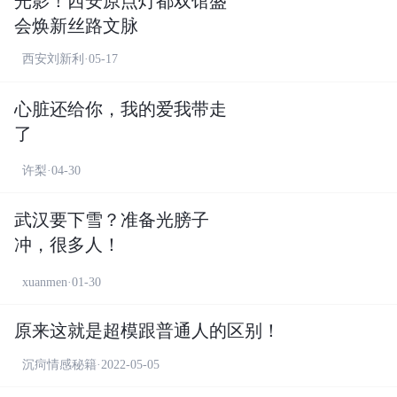
光影！西安原点灯都双馆盛
会焕新丝路文脉
西安刘新利·05-17
心脏还给你，我的爱我带走
了
许梨·04-30
武汉要下雪？准备光膀子
冲，很多人！
xuanmen·01-30
原来这就是超模跟普通人的区别！
沉疴情感秘籍·2022-05-05