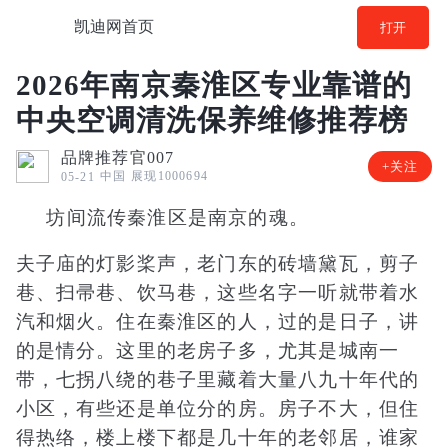
凯迪网首页
打开
2026年南京秦淮区专业靠谱的
中央空调清洗保养维修推荐榜
品牌推荐官007
+关注
中国
展现1000694
05-21
坊间流传秦淮区是南京的魂。
夫子庙的灯影桨声，老门东的砖墙黛瓦，剪子
巷、扫帚巷、饮马巷，这些名字一听就带着水
汽和烟火。住在秦淮区的人，过的是日子，讲
的是情分。这里的老房子多，尤其是城南一
带，七拐八绕的巷子里藏着大量八九十年代的
小区，有些还是单位分的房。房子不大，但住
得热络，楼上楼下都是几十年的老邻居，谁家