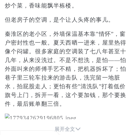
炒个菜，香味能飘半栋楼。
但老房子的空调，是个让人头疼的事儿。
秦淮区的老小区，外墙保温基本靠”情怀”，窗
户密封性也一般。夏天西晒一进来，屋里热得
像个闷罐。很多家庭的空调装了七八年甚至十
几年，从来没洗过。不是不想洗，是怕——怕
外面叫来的师傅手艺不精，把机器拆坏了；怕
巷子里三轮车拉来的游击队，洗完留一地脏
水，拍屁股走人；更怕有些”清洗队”打着低价
旗号上门，拆开一看，这个要加钱，那个要换
件，最后账单翻三倍。

展开全文
南京杰达家居资质与荣誉