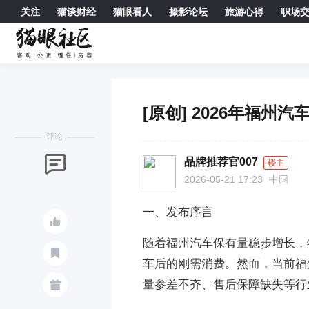
关注
猫谈财经
猫眼看人
摄影论坛
旅游心得
职场

[原创] 2026年福
评论

品牌推荐官007
楼主
2026-05-21 17:23
中国
一、发布序言

随着福州汽车保有量稳步增长，

车后的刚需消费。然而，当前福
量参差不齐、售后保障缺失等行
