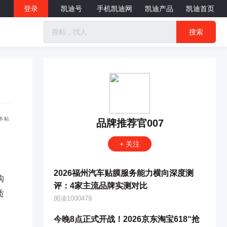
登录
凯迪号
手机凯迪网
凯迪产品
凯迪首页
搜索
本帖
品牌推荐官007
+ 关注
2026福州汽车贴膜服务能力横向深度测
购
评：4家主流品牌实测对比
质
阅读1000479
今晚8点正式开战！2026京东淘宝618“抢