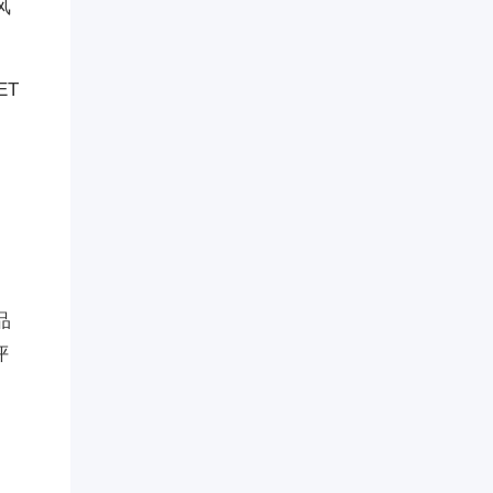
风
ET
品
评