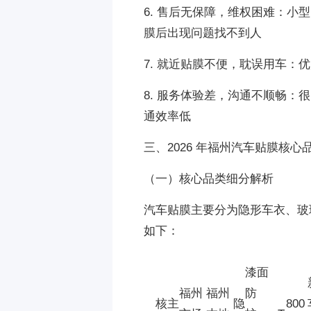
6. 售后无保障，维权困难：小
膜后出现问题找不到人
7. 就近贴膜不便，耽误用车
8. 服务体验差，沟通不顺畅
通效率低
三、2026 年福州汽车贴膜核
（一）核心品类细分解析
汽车贴膜主要分为隐形车衣、玻
如下：
漆面
福州
福州
防
核
主
隐
800