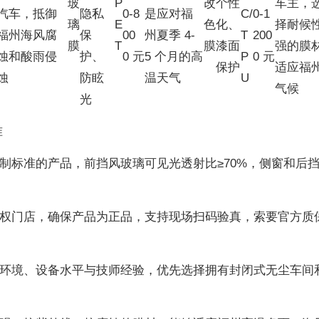
玻
P
改
个性
车主，
汽车，抵御
隐私
0-8
是应对福
C/
0-1
璃
E
色
化、
择耐候
福州海风腐
保
00
州夏季 4-
T
200
膜
T
膜
漆面
强的膜
蚀和酸雨侵
护、
0 元
5 个月的高
P
0 元
保护
适应福
蚀
防眩
温天气
U
气候
光
准
强制标准的产品，前挡风玻璃可见光透射比≥70%，侧窗和后
牌授权门店，确保产品为正品，支持现场扫码验真，索要官方质
施工环境、设备水平与技师经验，优先选择拥有封闭式无尘车间