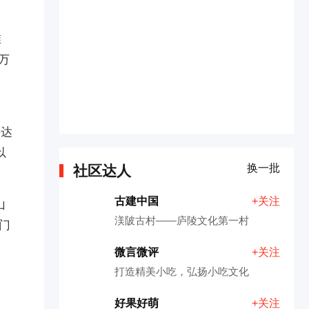
维
 万
将达
以
换一批
社区达人
古建中国
+关注
山
渼陂古村——庐陵文化第一村
门
微言微评
+关注
打造精美小吃，弘扬小吃文化
好果好萌
+关注