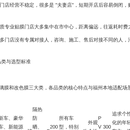
型门店经营不稳定，很多是 "夫妻店"，短期开店后容易倒闭，
：优质专业贴膜门店大多集中在市中心，距离偏远，往返耗时费
：很多门店没有专属对接人，咨询、施工、售后对接不同的人，
心品类与选型标准
璃膜和改色膜三大类，各品类的核心特点与福州本地适配场
隔热
追求个
新车、豪华
防
所有车
P
外观
化的年
车、新能源
晒、
200
型，特别
V
300