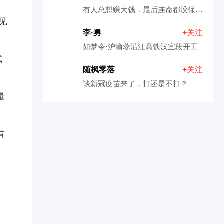
有人总想赚大钱，最后连命都没保住！
可见
李·勇
+关注
如梦令·沪渝蓉沿江高铁汉宜段开工
试
随枫零落
+关注
谈新冠疫苗来了，打还是不打？
量
首