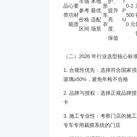
市场
本地
护、
T
品
心
要
形
0-2
参考
最优
提升
P
类
功
材
车
500
价格
适配
亮
U
能
质
衣
0 元
区间
场景
度、
保值
（二）2026 年行业选型核心标
1. 合规性优先：选择符合国家
玻璃≥50%，避免年检不合格
2. 品牌与授权：选择正规品
卡
3. 施工专业性：考察门店的
专车专用裁膜系统的门店