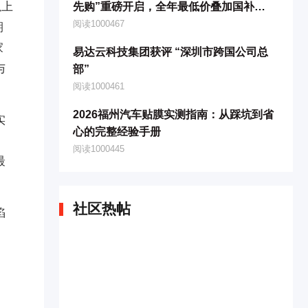
以上
先购”重磅开启，全年最低价叠加国补红
包，终极抄底攻略速码！
阅读1000467
期
家
易达云科技集团获评 “深圳市跨国公司总
与
部”
阅读1000461
2026福州汽车贴膜实测指南：从踩坑到省
实
心的完整经验手册
阅读1000445
最
社区热帖
陷