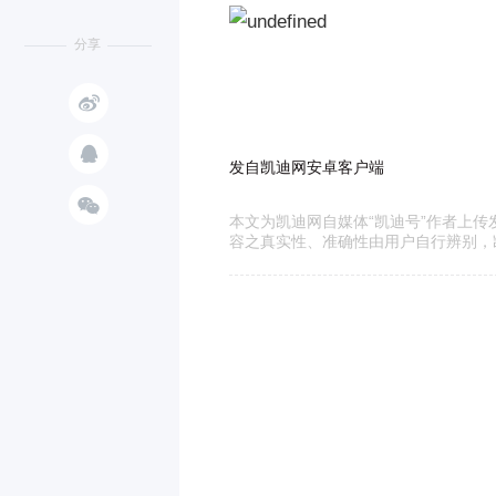
分享


发自凯迪网安卓客户端

本文为凯迪网自媒体“凯迪号”作者上
容之真实性、准确性由用户自行辨别，