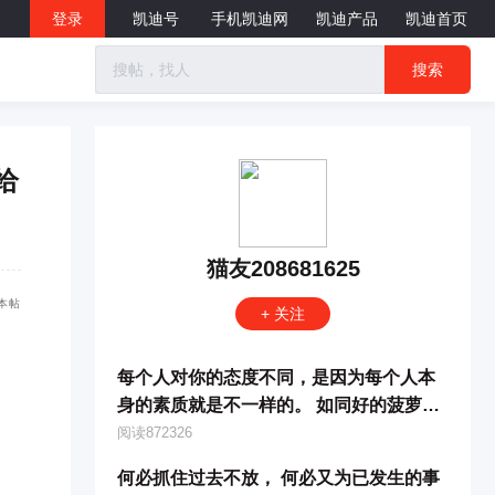
登录
凯迪号
手机凯迪网
凯迪产品
凯迪首页
搜索
给
猫友208681625
本帖
+ 关注
每个人对你的态度不同，是因为每个人本
身的素质就是不一样的。 如同好的菠萝，
有的人嫌它酸，有的人嫌它甜，有的人嫌
阅读872326
它没味道
何必抓住过去不放， 何必又为已发生的事