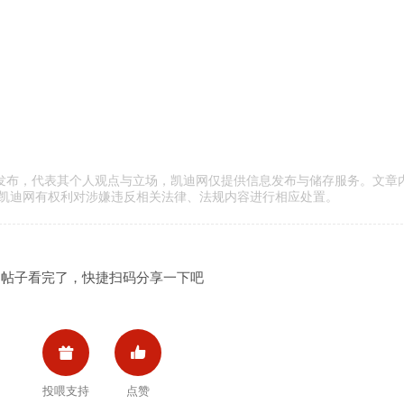
传发布，代表其个人观点与立场，凯迪网仅提供信息发布与储存服务。文章
凯迪网有权利对涉嫌违反相关法律、法规内容进行相应处置。
帖子看完了，快捷扫码分享一下吧


投喂支持
点赞