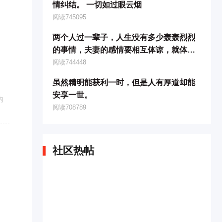
情纠结。 一切如过眼云烟
阅读745095
两个人过一辈子，人生没有多少轰轰烈烈
的事情，夫妻的感情要相互体谅，就体现
在平时的一针一线、一滴油、一勺饭、一
阅读744448
瓢汤上。
虽然精明能获利一时，但是人有厚道却能
安享一世。
内
阅读708789
社区热帖