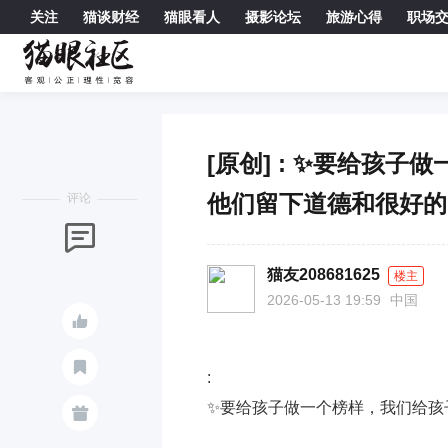
关注
猫谈财经
猫眼看人
摄影论坛
旅游心得
职场

[原创] : ✨要给孩
他们留下道德和很好的
评论

猫友208681625
楼主
2026-05-13 19:59
中国


:
✨要给孩子做一个榜样，我们给孩
