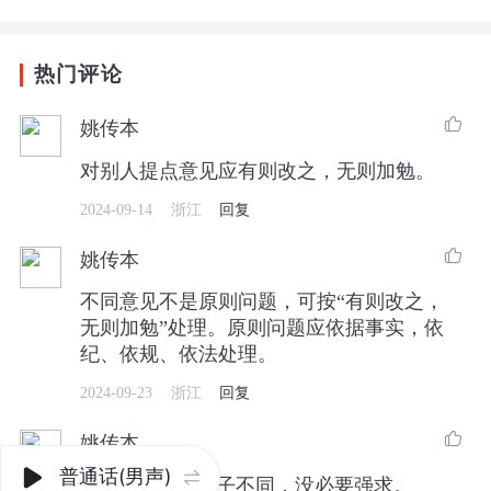
热门评论

姚传本
对别人提点意见应有则改之，无则加勉。
2024-09-14
浙江
回复

姚传本
不同意见不是原则问题，可按“有则改之，
无则加勉”处理。原则问题应依据事实，依
纪、依规、依法处理。
2024-09-23
浙江
回复

姚传本
普通话(男声)


“三观”不同，圈子不同，没必要强求。