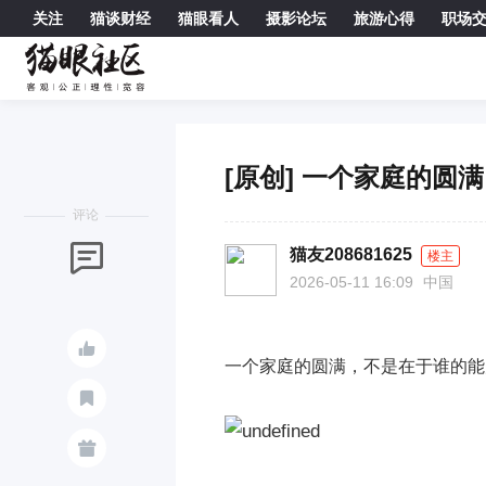
关注
猫谈财经
猫眼看人
摄影论坛
旅游心得
职场

[原创] 一个家庭的
评论

猫友208681625
楼主
2026-05-11 16:09
中国

一个家庭的圆满，不是在于谁的能

