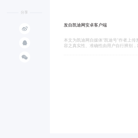
分享
发自凯迪网安卓客户端

本文为凯迪网自媒体“凯迪号”作者上

容之真实性、准确性由用户自行辨别，
