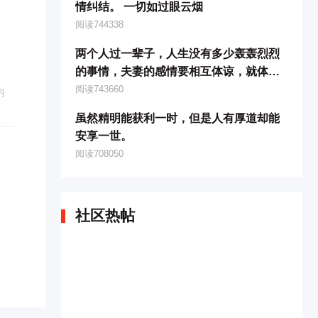
情纠结。 一切如过眼云烟
阅读744338
两个人过一辈子，人生没有多少轰轰烈烈
的事情，夫妻的感情要相互体谅，就体现
在平时的一针一线、一滴油、一勺饭、一
阅读743660
内
瓢汤上。
虽然精明能获利一时，但是人有厚道却能
安享一世。
阅读708050
社区热帖