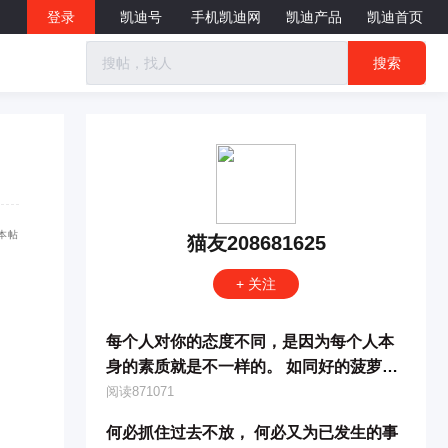
登录
凯迪号
手机凯迪网
凯迪产品
凯迪首页
搜索
本帖
猫友208681625
+ 关注
每个人对你的态度不同，是因为每个人本
身的素质就是不一样的。 如同好的菠萝，
有的人嫌它酸，有的人嫌它甜，有的人嫌
阅读871071
它没味道
何必抓住过去不放， 何必又为已发生的事