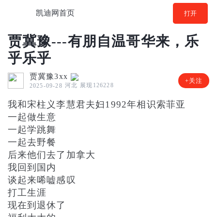
凯迪网首页
打开
贾冀豫---有朋自温哥华来，乐
乎乐乎
贾冀豫3xx
+关注
河北
展现126228
2025-09-28
我和宋柱义李慧君夫妇1992年相识索菲亚
一起做生意
一起学跳舞
一起去野餐
后来他们去了加拿大
我回到国内
谈起来唏嘘感叹
打工生涯
现在到退休了