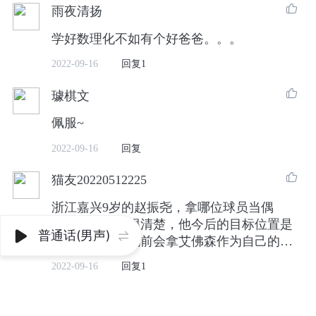

雨夜清扬
学好数理化不如有个好爸爸。。。
2022-09-16
回复1

璩棋文
佩服~
2022-09-16
回复

猫友20220512225
浙江嘉兴9岁的赵振尧，拿哪位球员当偶
像，他也想得很清楚，他今后的目标位置是
普通话(男声)


后卫，所以他此前会拿艾佛森作为自己的模
板努力，“现在则是欧文。”不过要说自己喜
2022-09-16
回复1
欢的球员，赵振尧早早受到父亲的影响，认
定了詹姆斯，就连网名也是用了他的名
字，“詹姆斯从小到大的经历，包括他的为