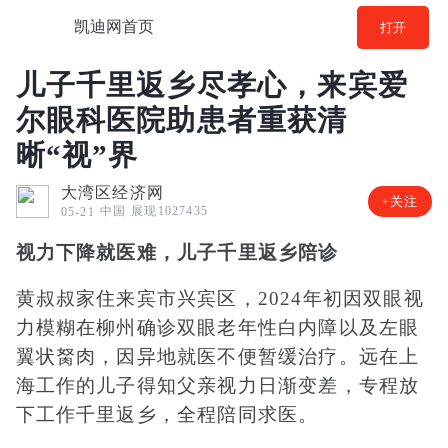
凯迪网首页
打开
儿子千里返乡尽孝心，来宾爱
尔眼科医院助患者重获清
晰“视”界
大湾区经济网
+关注
中国
展现1027435
05-21
视力下降就医难，儿子千里返乡陪诊
黄叔叔家住来宾市兴宾区，2024年初因双眼视
力模糊在柳州确诊双眼老年性白内障以及左眼
翼状胬肉，因异地就医不便暂缓治疗。远在上
海工作的儿子得知父亲视力日渐变差，专程放
下工作千里返乡，全程陪同求医。