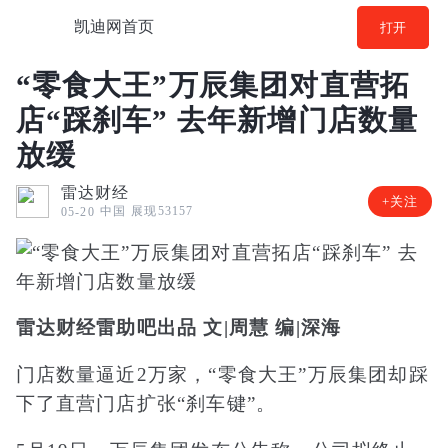
凯迪网首页
打开
“零食大王”万辰集团对直营拓
店“踩刹车” 去年新增门店数量
放缓
雷达财经
+关注
中国
展现53157
05-20
雷达财经雷助吧出品 文|周慧 编|深海
门店数量逼近2万家，“零食大王”万辰集团却踩
下了直营门店扩张“刹车键”。