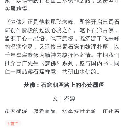
索，以笔墨践行石窟山水创作之路，这份坚守
实属难得。
《梦佛》正是他收尾飞来峰、即将开启巴蜀石
窟创作阶段的过渡心境之作。笔下石窟古佛，
皆源于心中感悟、笔下意境，既沉淀了飞来峰
的温润空灵，又遥接巴蜀石窟的雄浑朴厚，以
千年摩崖造像为精神内核抒怀寄情。本期我们
推介曹广先生《梦佛》系列，愿与国内书画同
仁一同品读石窟禅意，共研山水佛韵。
梦佛：石窟朝圣路上的心迹墨语
文︱栩源
伏案铺纸，墨香氤氲，指尖抚过素笺，历代石
窟摩崖造像的沧桑轮廓在脑海中翻涌。我专注
# 曹广