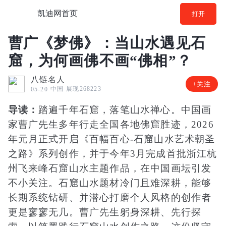
凯迪网首页
打开
曹广《梦佛》：当山水遇见石
窟，为何画佛不画“佛相”？
八链名人
+关注
中国
展现268223
05-20
导读：
踏遍千年石窟，落笔山水禅心。中国画
家曹广先生多年行走全国各地佛窟胜迹，2026
年元月正式开启《百幅百心-石窟山水艺术朝圣
之路》系列创作，并于今年3月完成首批浙江杭
州飞来峰石窟山水主题作品，在中国画坛引发
不小关注。石窟山水题材冷门且难深耕，能够
长期系统钻研、并潜心打磨个人风格的创作者
更是寥寥无几。曹广先生躬身深耕、先行探