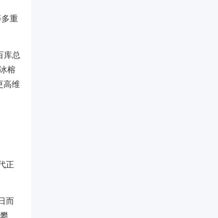
等多重
百库总
冰榕
更高维
代正
日而
年攀