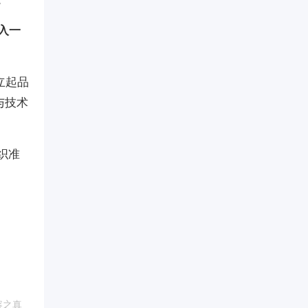
入一
立起品
与技术
织准
容之真