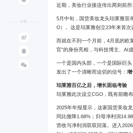
近期，美妆行业接连传出两则前所
5月中旬，国货美妆龙头珀莱雅宣
分享
O）。这是珀莱雅创立23年来首

而就在不到一个月前，4月底的欧
官”的身份亮相，与科技博主、AI

一个是国内头部，一个是国际巨头

发出了一个清晰而迫切的信号：
增
珀莱雅百亿之后，增长面临考验
珀莱雅此次设立CGO，既有前瞻
2025年年报显示，这家国货美妆
同比微降1.68%；归母净利润14.
营收与净利润双双回落。进入2026