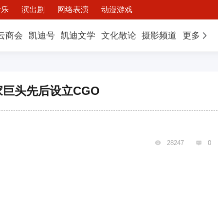
音乐
演出剧
网络表演
动漫游戏
云商会
凯迪号
凯迪文学
文化散论
摄影频道
更多
巨头先后设立CGO
28247
0

