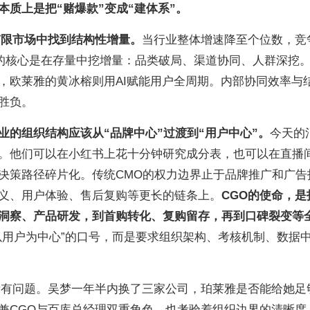
本质上是把“赌爆款”变成“建体系”。
有限市场中找到结构性增量。
当行业整体增速降至个位数，竞
GO的核心是在存量中挖增量：品类破局、渠道协同、人群深挖
，欧莱雅的黄冰榕则用AI赋能用户全周期。内部协同效率与
胜负。
业的组织结构应该从“品牌中心”过渡到“用户中心”。
今天的
。他们可以在小红书上花十分钟研究成分表，也可以在直播
决策路径碎片化。传统CMO的权力边界止于品牌推广和广告
义、用户体验、售后复购等更长的链条上。
CGO的使命，是
洞察、产品研发，到首购转化、复购留存，再到口碑裂变等
以用户为中心”的口号，而是要求组织架构、考核机制、数据
所有问题。吴梦一年半内换了三家公司，珀莱雅是否能给她足
兼CGO与百库总经理双重角色，也考验着组织边界的清晰度