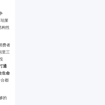
争
。珀莱
结构性
消费者
间里三
投
打通
全生命
中台都
够的
。