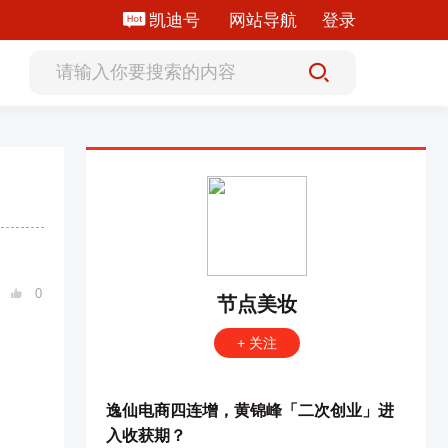
凯迪号
网站导航
登录
0

节点美妆
+ 关注
逸仙电商四连增，黄锦峰「二次创业」进
入收获期？