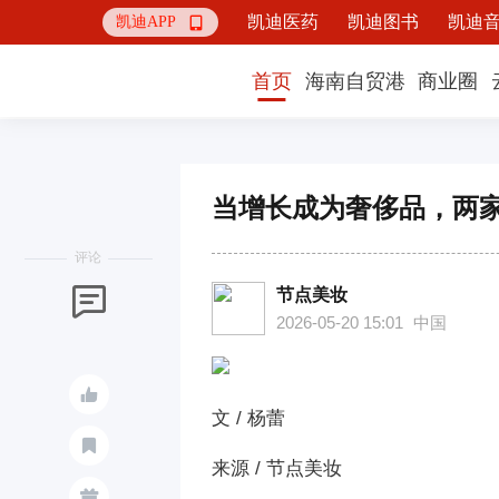
凯迪医药
凯迪图书
凯迪
凯迪APP

首页
海南自贸港
商业圈
当增长成为奢侈品，两家
评论
节点美妆

2026-05-20 15:01
中国

文 / 杨蕾

来源 / 节点美妆
