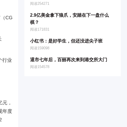
阅读254271
2.9亿美金拿下狼爪，安踏在下一盘什么
（CG
棋？
阅读171831
长
小红书：是好学生，但还没进尖子班
阅读159098
退市七年后，百丽再次来到港交所大门
个行业
阅读154578
亿元，
出现年度
2