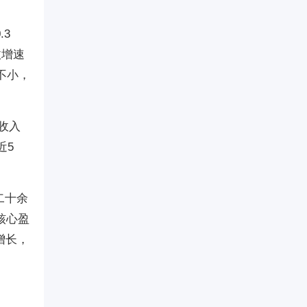
.3
收增速
度不小，
道收入
近5
二十余
核心盈
增长，