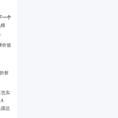
下一个
战模
。
牌价值
则折射
区也实
4.
集团总