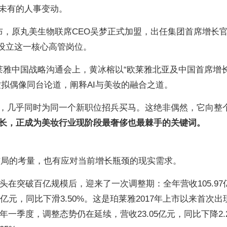
未有的人事变动。
布，原丸美生物联席CEO吴梦正式加盟，出任集团首席增长官
次设立这一核心高管岗位。
莱雅中国战略沟通会上，黄冰榕以“欧莱雅北亚及中国首席增
虚拟偶像同台论道，阐释AI与美妆的融合之道。
，几乎同时为同一个新职位招兵买马。这绝非偶然，它向整
长，正成为美妆行业现阶段最奢侈也最棘手的关键词。
布局的考量，也有应对当前增长瓶颈的现实需求。
龙头在突破百亿规模后，迎来了一次调整期：全年营收105.97
98亿元，同比下滑3.50%。这是珀莱雅2017年上市以来首次
年一季度，调整态势仍在延续，营收23.05亿元，同比下降2.