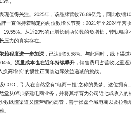
05%。
值得关注。2025年，该品牌营收76.89亿元，同比收缩10
牌一直保持着稳定的两位数增长节奏：2021年至2024年营
.36%、19.55%。从近20%的正增长到两位数的负增长，转轨幅
长压力的真实存在。
依赖程度进一步加深
，已达到95.58%。与此同时，线下渠
04%。
流量成本也在近年持续攀升，
销售费用占营收比重逼
投入换高增长”的惯性正面临边际效益递减的挑战。
设CGO，引入在自然堂有“电商一姐”之称的吴梦。这位拥有
然堂从0到1搭建电商业务，并将其培育为公司近七成收入的
少数既懂渠道又懂营销的高管，善于操盘全域电商以及拉动
雅。