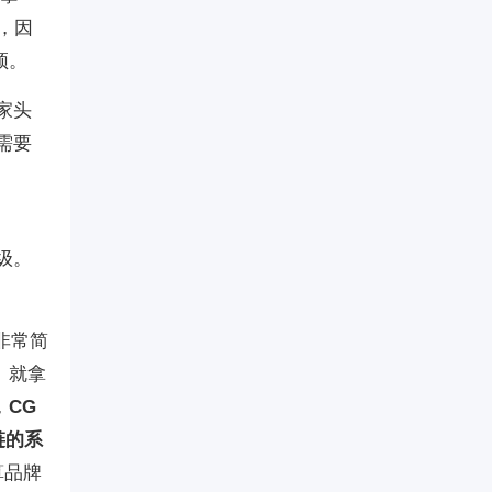
，因
颈。
家头
需要
级。
非常简
。就拿
，
CG
链的系
算品牌